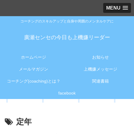
MENU
コーチングのスキルアップと自身や周囲のメンタルケアに
廣瀬センセの今日も上機嫌リーダー
ホームページ
お知らせ
メールマガジン
上機嫌メッセージ
コーチング(coaching)とは？
関連書籍
facebook
定年