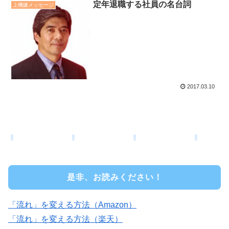
定年退職する社員の名台詞
上機嫌メッセージ
2017.03.10
是非、お読みください！
「流れ」を変える方法（Amazon）
「流れ」を変える方法（楽天）