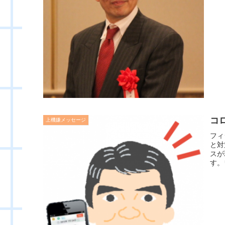
コ
上機嫌メッセージ
フィ
と対
スが
す。