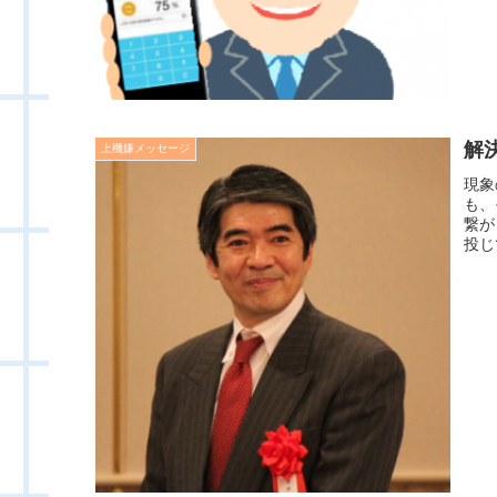
解
上機嫌メッセージ
現象
も、
繋が
投じ