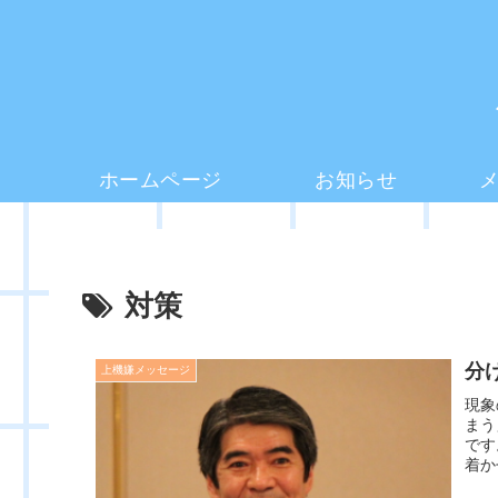
ホームページ
お知らせ
対策
分
上機嫌メッセージ
現象
まう
です
着か