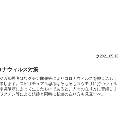
2021.05.16
ロナウィルス対策
ジカル思考はワクチン開発等によりコロナウィルスを抑え込もう
策します。スピリチュアル思考はそもそもコウモリに持つウィル
環境破壊によって生じたものであると、人間の在り方に警鐘しま
ワクチン等による鎮静と同時に私達の在り方も見直すべ...