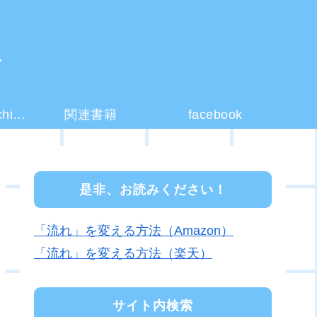
ー
コーチング(coaching)とは？
関連書籍
facebook
是非、お読みください！
「流れ」を変える方法（Amazon）
「流れ」を変える方法（楽天）
サイト内検索