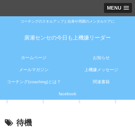
MENU
コーチングのスキルアップと自身や周囲のメンタルケアに
廣瀬センセの今日も上機嫌リーダー
ホームページ
お知らせ
メールマガジン
上機嫌メッセージ
コーチング(coaching)とは？
関連書籍
facebook
待機