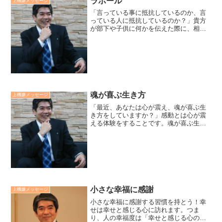
ラポール
上機嫌メッセージ
この厳しい時代を生き貫く...
「言っている事に抵抗しているのか、言
っている人に抵抗しているのか？」貴方
が部下や子供に何かを伝えた際に、相手
から抵抗を感じた時にする質問です。言
っている事に抵抗しているなら、それを
する価値や目的が伝わっていません。言
っている人に抵抗している...
魂が喜ぶ生き方
上機嫌メッセージ
「最近、あなたは心が震え、魂が喜ぶ生
き方をしていますか？」感動とは心が震
える体験をすることです。魂が喜ぶ生き
方は真に自分自身を生きていくことで
す。宇宙・大自然は感動と喜びに充ちた
光の世界です。目に見えない宇宙・大自
然の摂理は貴方の生命的潜在...
小さな幸福に感謝
上機嫌メッセージ
小さな幸福に感謝する習慣を持とう！幸
せは幸せと感じる心に訪れます。つま
り、人の幸福度は「幸せと感じる心の開