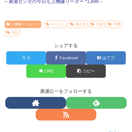
– 廣瀬センセの今日も上機嫌リーダー *1,898 –
上機嫌メッセージ
チャンス
成功者
拙速
待機
対応
シェアする
X
Facebook
はてブ
LINE
コピー
廣瀬公一をフォローする