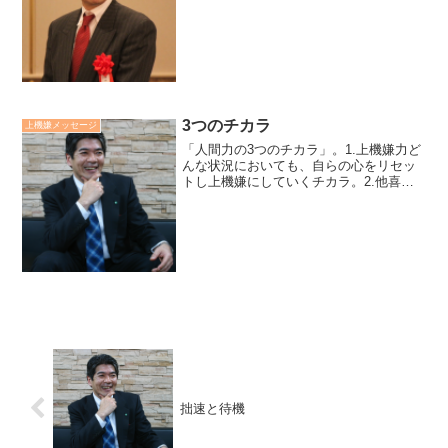
発度」とも言えます。その方法は、日常
の小さな幸福に気づき感謝する実践を習
慣にすることです。美味しく食事が出来
た、ありがたいな。庭に花が...
3つのチカラ
上機嫌メッセージ
「人間力の3つのチカラ」。1.上機嫌力ど
んな状況においても、自らの心をリセッ
トし上機嫌にしていくチカラ。2.他喜能
力他人の喜びを自分の喜びとし、誰もが
一緒にいたいと感じさせるチカラ。3.試
練対応力試練においても、うろたえず現
実と向かい合い、...
拙速と待機