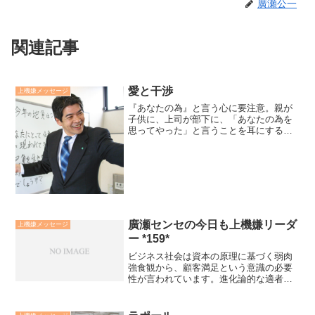
廣瀬公一
関連記事
愛と干渉
上機嫌メッセージ
『あなたの為』と言う心に要注意。親が
子供に、上司が部下に、「あなたの為を
思ってやった」と言うことを耳にするこ
とがあります。その心に愛のようにみえ
ても、操作的なものを感じてしまいま
す。愛とは関心を持ち示すことです。関
心をもつことと干渉すること...
廣瀬センセの今日も上機嫌リーダ
上機嫌メッセージ
ー *159*
ビジネス社会は資本の原理に基づく弱肉
強食観から、顧客満足という意識の必要
性が言われています。進化論的な適者生
存観に移行しながらも、多くの企業が未
成熟な適者生存観であったり、さもしい
適者生存観のレベルにいると思います。