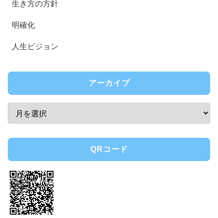
生き方の方針
明確化
人生ビジョン
アーカイブ
QRコード