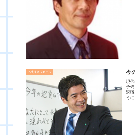
今
上機嫌メッセージ
現代
予備
退職
うに