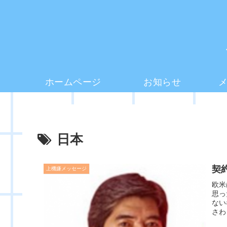
ホームページ
お知らせ
日本
契
上機嫌メッセージ
欧米
思っ
ない
さわ