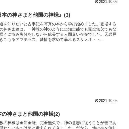
2021.10.06
日本の神さまと他国の神様』(3)
道を知りたいと古事記を写真の本から学び始めました。登場する
の神さま達は、一神教の神のように全知全能でも完全無欠でもな
様々に悩み失敗をしながら成長する人間臭い存在でした。天岩戸
きこもるアマテラス、愛情を求めて暴れるスサノオ・・...
2021.10.05
本の神さまと他国の神様(2)
教の神様は全知全能、完全無欠で、神の意志に従うことが善であ
沿わないものは悪と考えられてきました。だから、他の神を信じ