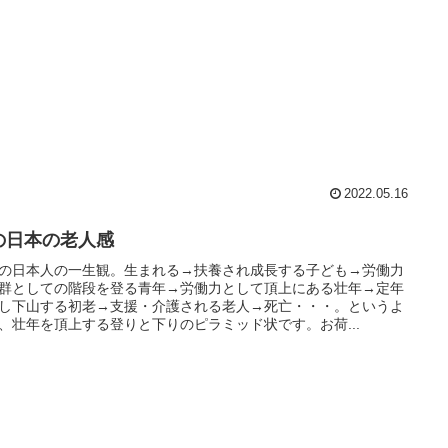
2022.05.16
の日本の老人感
の日本人の一生観。生まれる→扶養され成長する子ども→労働力
群としての階段を登る青年→労働力として頂上にある壮年→定年
し下山する初老→支援・介護される老人→死亡・・・。というよ
、壮年を頂上する登りと下りのピラミッド状です。お荷...