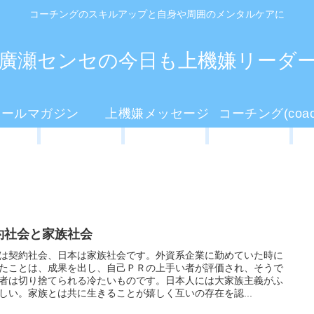
コーチングのスキルアップと自身や周囲のメンタルケアに
廣瀬センセの今日も上機嫌リーダ
メールマガジン
上機嫌メッセージ
約社会と家族社会
は契約社会、日本は家族社会です。外資系企業に勤めていた時に
たことは、成果を出し、自己ＰＲの上手い者が評価され、そうで
者は切り捨てられる冷たいものです。日本人には大家族主義がふ
しい。家族とは共に生きることが嬉しく互いの存在を認...