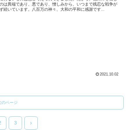
のは異端であり、悪であり、憎しみから、いつまで残忍な戦争が
ず続いています。八百万の神々、大和の平和に感謝です...
2021.10.02
次のページ
次
2
3