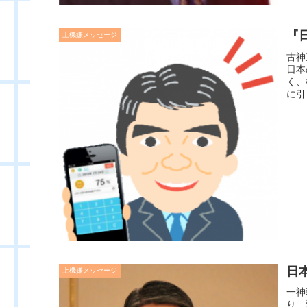
『
上機嫌メッセージ
古神
日本
く、
に引
日
上機嫌メッセージ
一神
り、