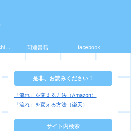
ー
コーチング(coaching)とは？
関連書籍
facebook
是非、お読みください！
「流れ」を変える方法（Amazon）
「流れ」を変える方法（楽天）
サイト内検索