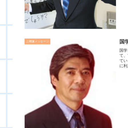
国
上機嫌メッセージ
国学
て、
てい
に利