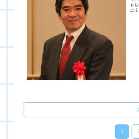
るも
止ま
1