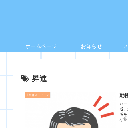
ホームページ
お知らせ
昇進
動
上機嫌メッセージ
ハー
成、
感を
な態