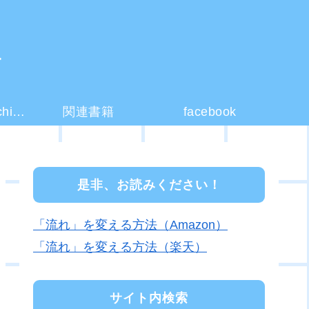
ー
コーチング(coaching)とは？
関連書籍
facebook
是非、お読みください！
「流れ」を変える方法（Amazon）
「流れ」を変える方法（楽天）
サイト内検索