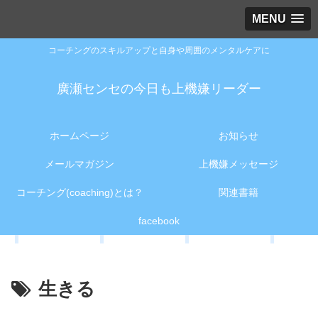
MENU
コーチングのスキルアップと自身や周囲のメンタルケアに
廣瀬センセの今日も上機嫌リーダー
ホームページ
お知らせ
メールマガジン
上機嫌メッセージ
コーチング(coaching)とは？
関連書籍
facebook
生きる