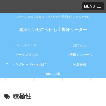
MENU
コーチングのスキルアップと自身や周囲のメンタルケアに
廣瀬センセの今日も上機嫌リーダー
ホームページ
お知らせ
メールマガジン
上機嫌メッセージ
コーチング(coaching)とは？
関連書籍
facebook
積極性