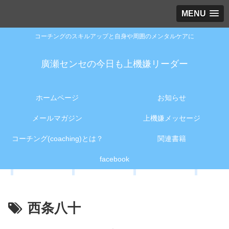
MENU
コーチングのスキルアップと自身や周囲のメンタルケアに
廣瀬センセの今日も上機嫌リーダー
ホームページ
お知らせ
メールマガジン
上機嫌メッセージ
コーチング(coaching)とは？
関連書籍
facebook
西条八十