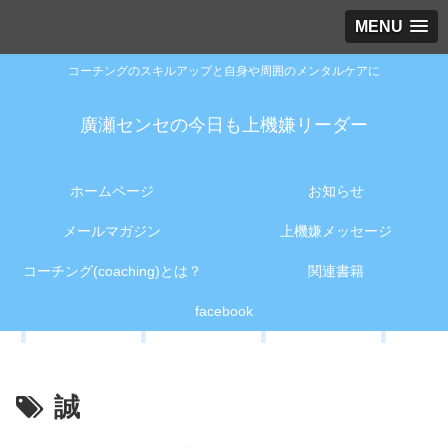
MENU
コーチングのスキルアップと自身や周囲のメンタルケアに
廣瀬センセの今日も上機嫌リーダー
ホームページ
お知らせ
メールマガジン
上機嫌メッセージ
コーチング(coaching)とは？
関連書籍
facebook
誠