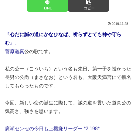
LINE
コピー
2019.11.28
『
心だに誠の道にかなひなば、祈らずとても神や守ら
む
』。
菅原道真
公の歌です。
私の公一（こういち）という名も先日、第一子を授かった
長男の公尚（まさなお）という名も、大阪天満宮にて撰名
してもらったものです。
今回、新しい命の誕生に際して、誠の道を貫いた道真公の
気高さ、強さを思います。
廣瀬センセの今日も上機嫌リーダー *2,198*