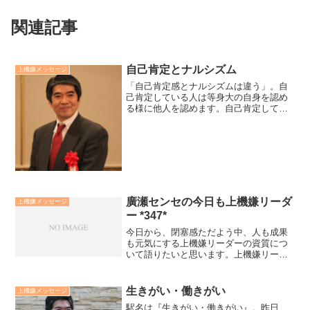
関連記事
自己肯定とナルシズム
上機嫌メッセージ
「自己肯定感とナルシズムは違う」。自
己肯定している人は等身大の自身を認め
る様に他人を認めます。自己肯定してい
る人は自身を好きであるように他人も好
きです。ナルシストは自分の美点には焦
点を当てますが、自分の欠点は認めませ
ん。自分のことは大好きで...
廣瀬センセの今日も上機嫌リーダ
上機嫌メッセージ
ー *347*
今日から、閉塞感ただよう中、人も成果
も元気にする上機嫌リーダーの資質につ
いて語りたいと思います。上機嫌リーダ
ーは人間力に溢れています。人間力と
は・苦難対応力（原因創造力）・上機嫌
力（希望実現力）・他喜脳力（おもてな
生きがい・働きがい
上機嫌メッセージ
し力）の三つのチカラの三位...
駅名は『生きがい・働きがい』。昨日、