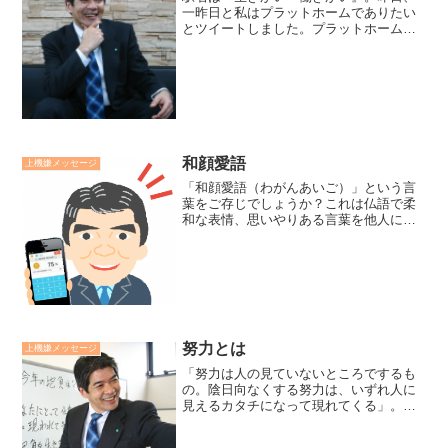
一昨日と私はプラットホームでありたい
とツイートしました。プラットホームは
駅にあるもののです。私のミッションス
テートメントは「人生に生きがいを、仕
事にはたらきがいを」です。自他の生き
がい・働きがいに貢献した...
和顔愛語
上機嫌メッセージ
「和顔愛語（わがんあいご）」という言
葉をご存じでしょうか？これは仏語で柔
和な表情、思いやりある言葉を他人に施
していく薦めです。確かに和顔愛語を施
された人は幸せな気分になります。た
だ、私はそれ以上に自分自身が善い気分
になっていくのだと思ってい...
努力とは
上機嫌メッセージ
「努力は人の見ていないところでするも
の。陰日向なくする努力は、いずれ人に
見えるカタチになって現れてくる」。
「私の努力を認めてくれない」、「努力
はしているんですが」と言ったことを耳