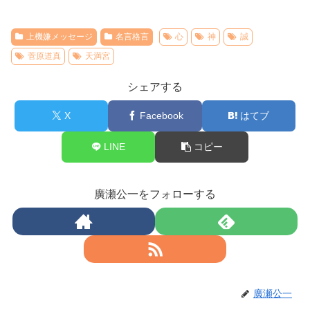
上機嫌メッセージ
名言格言
心
神
誠
菅原道真
天満宮
シェアする
X
Facebook
はてブ
LINE
コピー
廣瀬公一をフォローする
廣瀬公一