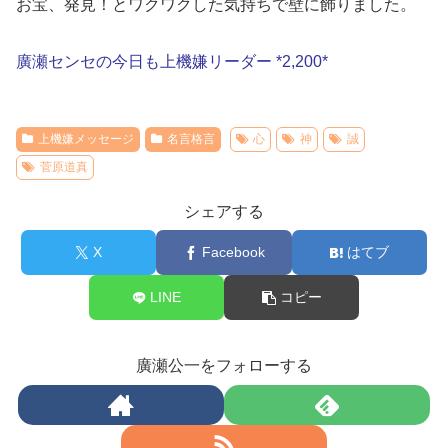
お宝、発見！とワクワクした気持ちで壁に飾りました。
廣瀬センセの今日も上機嫌リーダー *2,200*
上機嫌メッセージ
名言格言
心
神
誠
菅原道真
シェアする
X
Facebook
はてブ
LINE
コピー
廣瀬公一をフォローする