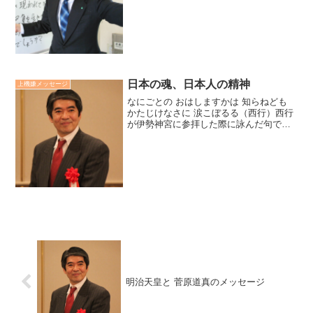
だろう？と話し合いました。「高い山の
上？地中深く？深海の底？」、「どれも
欲深い人間のこと、追い求め見つけてし
まう。だったら、人間の心深...
日本の魂、日本人の精神
上機嫌メッセージ
なにごとの おはしますかは 知らねども
かたじけなさに 涙こぼるる（西行）西行
が伊勢神宮に参拝した際に詠んだ句で
す。「和魂洋才」というコンセプトで研
修を提供する私にとって、和魂つまり日
本の魂、日本人の精神とはどの様なもの
かを考える上で、西行...
明治天皇と 菅原道真のメッセージ