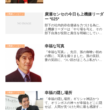
廣瀬センセの今日も上機嫌リーダ
上機嫌メッセージ
ー *025*
部下の社内的存在価値を力づける為に、
上機嫌リーダーは「やり場を与え、その
部下自身が役割と責任を明確にしていく
為の対話」をします。部下の社会的存在
価値を力づける為に、上機嫌リーダーは
「理念やビジョンの対話を持ち、お客様
幸福な写真
上機嫌メッセージ
の喜びの声をわかち合った...
『幸福な写真』。先日、孫の御喰い初め
の際に、写真を撮りました。孫の笑顔、
妻の笑顔に、つい顔がほころぶ私がいま
した。この様な時間をきっと幸福と言う
のでしょうね。廣瀬センセの今日も上機
嫌リーダー *2,296*
幸福の隠し場所
上機嫌メッセージ
「幸福の隠し場所」ギリシャ神話かつ
て、オリンポスの神々が幸福をどこに隠
せば、人間が見つけた時に最も感謝する