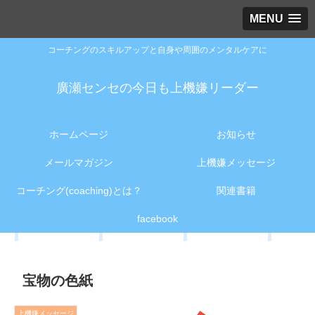
MENU
コーチングのスキルアップと自身や周囲のメンタルケアに
廣瀬センセの今日も上機嫌リーダー
ホームページ
お知らせ
メールマガジン
上機嫌メッセージ
コーチング(coaching)とは？
関連書籍
facebook
宝物の色紙
上機嫌メッセージ