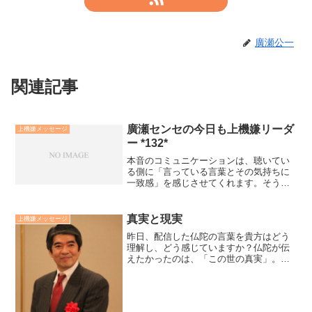
廣瀬公一
関連記事
廣瀬センセの今日も上機嫌リーダ
上機嫌メッセージ
ー *132*
本音のコミュニケーションは、聴いてい
る側に「言っている言葉とその気持ちに
一致感」を感じさせてくれます。そうい
う意味で建前のコミュニケーションより
も信頼関係を強めるものです。他人に本
音のコミュニケーションをして欲しけれ
真実と現実
上機嫌メッセージ
ば、まず「自分から本音で...
昨日、配信した仏陀の言葉を貴方はどう
理解し、どう感じていますか？仏陀が伝
えたかったのは、「この世の真実」。仏
陀が説く真実をどう理解し、どう解釈す
るのかが、「その人の現実」を決める。
間違った理解や解釈が迷い（無明）の原
因。来週、私の理解や解釈...