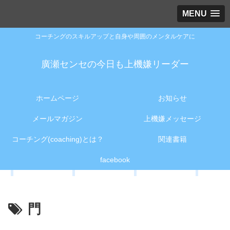
MENU
コーチングのスキルアップと自身や周囲のメンタルケアに
廣瀬センセの今日も上機嫌リーダー
ホームページ
お知らせ
メールマガジン
上機嫌メッセージ
コーチング(coaching)とは？
関連書籍
facebook
門