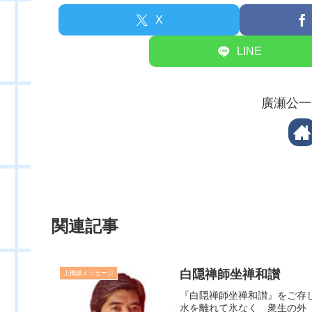
X
LINE
廣瀬公一
関連記事
白隠禅師坐禅和讃
上機嫌メッセージ
『白隠禅師坐禅和讃』をご存
水を離れて氷なく 衆生の外