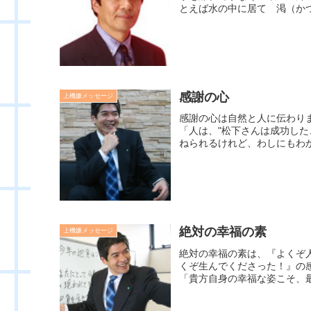
とえば水の中に居て 渇（かつ
感謝の心
上機嫌メッセージ
感謝の心は自然と人に伝わり
「人は、"松下さんは成功し
ねられるけれど、わしにもわか
絶対の幸福の素
上機嫌メッセージ
絶対の幸福の素は、『よくぞ
くぞ生んでくださった！』の
「貴方自身の幸福な姿こそ、最