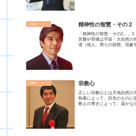
精神性の智慧・その２
上機嫌メッセージ
「精神性の智慧・その2」。3
苦難や苦痛は宇宙・大自然の
境（他人、周りの状態、現象等
宗教心
上機嫌メッセージ
正しい宗教心とは天地自然の
執着によって、目先のものに
教えの導きによって、温かな心