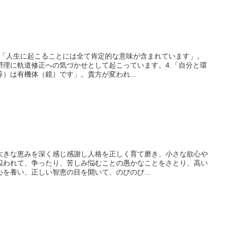
.「人生に起こることには全て肯定的な意味が含まれています」。
摂理に軌道修正への気づかせとして起こっています。4.「自分と環
）は有機体（鏡）です」。貴方が変われ...
大きな恵みを深く感じ感謝し人格を正しく育て磨き、小さな欲心や
囚われて、争ったり、苦しみ悩むことの愚かなことをさとり、高い
を養い、正しい智恵の目を開いて、のびのび...