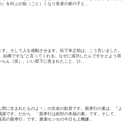
）を叫ぶが如（ごと）くなり長者の家の子と...
ます。そして人を感動させます。松下幸之助は、こう言いました。
た、結構ですな"と言ってくれる。なぜに成功したんですかとよう尋
らん（笑）。いい部下に恵まれたこと。ひ...
人間に生まれたものよ！』の生命の歓喜です。親孝行の素は、『よ
感謝です。だから、「親孝行は絶対の幸福の素」です。そして、
高の親孝行」です。廣瀬センセの今日も上機嫌...