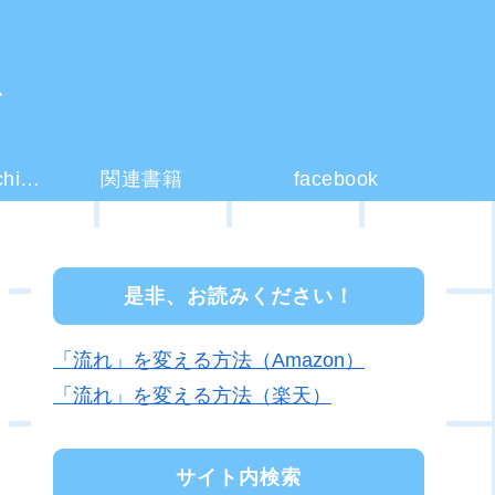
ー
コーチング(coaching)とは？
関連書籍
facebook
是非、お読みください！
「流れ」を変える方法（Amazon）
「流れ」を変える方法（楽天）
サイト内検索