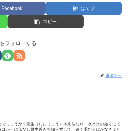
Facebook
はてブ
コピー
をフォローする
廣瀬公一
じでしょうか？衆生（しゅじょう）本来仏なり 水と氷の如くにて
（ほか）に仏なし衆生近きを知らずして 遠く求むるはかなさよた