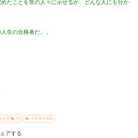
究めたことを世の人々に示せるか、どんな人にも分か
の人生の合格者だ。」
–
向下
門
千玄室大宗匠
ェアする