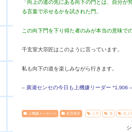
「向上の道の先にある向下の門とは、自分が
る言葉で示せるかを試された門。
この向下門を下り得た者のみが本当の意味で
千玄室大宗匠はこのように言っています。
私も向下の道を楽しみながら行きます。
– 廣瀬センセの今日も上機嫌リーダー *1,906 
上機嫌メッセージ
名言格言
人生
道
向上
シ