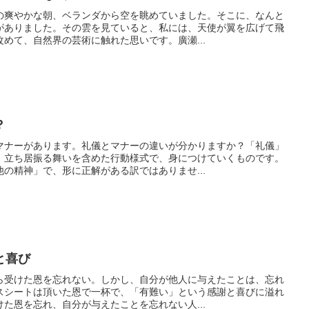
の爽やかな朝、ベランダから空を眺めていました。そこに、なんと
がありました。その雲を見ていると、私には、天使が翼を広げて飛
めて、自然界の芸術に触れた思いです。廣瀬...
？
マナーがあります。礼儀とマナーの違いが分かりますか？「礼儀」
、立ち居振る舞いを含めた行動様式で、身につけていくものです。
の精神」で、形に正解がある訳ではありませ...
と喜び
ら受けた恩を忘れない。しかし、自分が他人に与えたことは、忘れ
スシートは頂いた恩で一杯で、「有難い」という感謝と喜びに溢れ
た恩を忘れ、自分が与えたことを忘れない人...