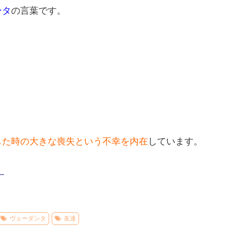
ンタ
の言葉です。
した時の大きな喪失という不幸を内在
しています。
–
ヴェーダンタ
友達