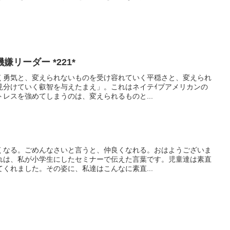
リーダー *221*
く勇気と、変えられないものを受け容れていく平穏さと、変えられ
見分けていく叡智を与えたまえ」。これはネイテｲブアメリカンの
レスを強めてしまうのは、変えられるものと...
くなる。ごめんなさいと言うと、仲良くなれる。おはようございま
れは、私が小学生にしたセミナーで伝えた言葉です。児童達は素直
くれました。その姿に、私達はこんなに素直...