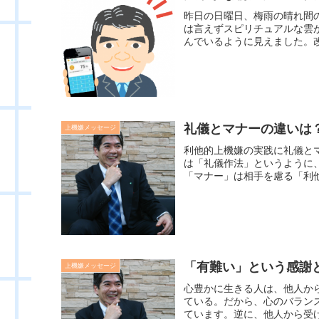
昨日の日曜日、梅雨の晴れ間
は言えずスピリチュアルな雲
んでいるように見えました。改
礼儀とマナーの違いは
上機嫌メッセージ
利他的上機嫌の実践に礼儀と
は「礼儀作法」というように
「マナー」は相手を慮る「利他
「有難い」という感謝
上機嫌メッセージ
心豊かに生きる人は、他人か
ている。だから、心のバラン
ています。逆に、他人から受け