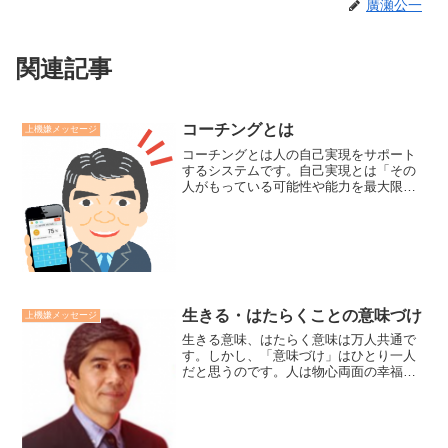
廣瀬公一
関連記事
コーチングとは
上機嫌メッセージ
コーチングとは人の自己実現をサポート
するシステムです。自己実現とは「その
人がもっている可能性や能力を最大限に
発揮すること」です。人は自己実現の状
態にある時、心も成果も上機嫌です。心
理学者ミハイ・チクセントミハイは「フ
ロー状態」と呼びました。...
生きる・はたらくことの意味づけ
上機嫌メッセージ
生きる意味、はたらく意味は万人共通で
す。しかし、「意味づけ」はひとり一人
だと思うのです。人は物心両面の幸福を
求めて生き、自己実現を目指してはたら
いています。と意味を教えることは出来
ても、「なるほど、そうだ」と納得し実
践し血肉化していく「意味...