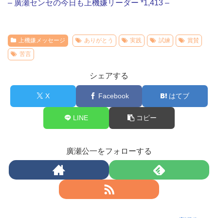
– 廣瀬センセの今日も上機嫌リーダー *1,413 –
上機嫌メッセージ
ありがとう
実践
試練
賞賛
苦言
シェアする
X
Facebook
はてブ
LINE
コピー
廣瀬公一をフォローする