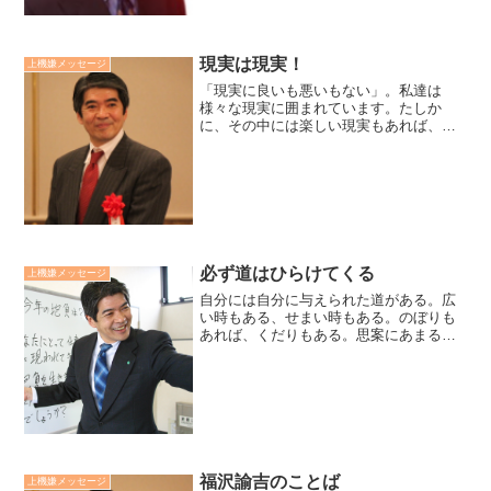
現実は現実！
上機嫌メッセージ
「現実に良いも悪いもない」。私達は
様々な現実に囲まれています。たしか
に、その中には楽しい現実もあれば、つ
らい現実もあります。しかし、どの現実
にも必ずプラス面とマイナス面が同居し
ています。だから、どんなに厳しい現実
にも、悲観せず、受けとめて、...
必ず道はひらけてくる
上機嫌メッセージ
自分には自分に与えられた道がある。広
い時もある、せまい時もある。のぼりも
あれば、くだりもある。思案にあまる時
もあろう。しかし、心を定め希望をもっ
て歩むならば、必ず道はひらけてくる。
深い喜びも、そこから生まれてくる
「道」松下幸之助 より＜松下...
福沢諭吉のことば
上機嫌メッセージ