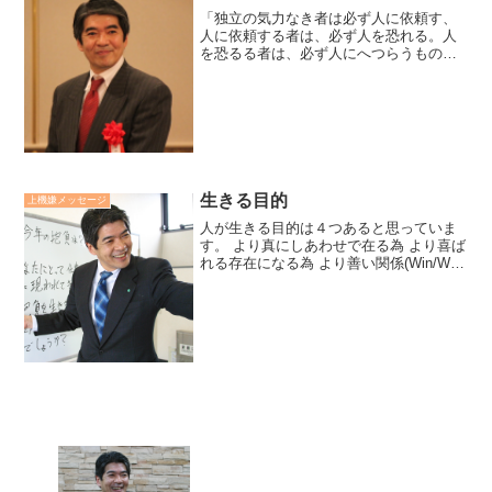
「独立の気力なき者は必ず人に依頼す、
人に依頼する者は、必ず人を恐れる。人
を恐るる者は、必ず人にへつらうものな
り。」福沢諭吉の『学問のすすめ』の一
節です。厳しいけれど、当たっています
ね。信念と勇気をもって生きていきたい
ものです。廣瀬センセの今...
生きる目的
上機嫌メッセージ
人が生きる目的は４つあると思っていま
す。 より真にしあわせで在る為 より喜ば
れる存在になる為 より善い関係(Win/Win)
を築く為 より自己実現していく為。その
為に人生で様々なことが起こっている様
に思えます。そう観てみると全てが感謝
だなと...