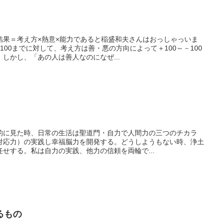
結果＝考え方×熱意×能力であると稲盛和夫さんはおっしゃっいま
100までに対して、考え方は善・悪の方向によって＋100～－100
しかし、「あの人は善人なのになぜ...
的に見た時、日常の生活は聖道門・自力で人間力の三つのチカラ
対応力）の実践し幸福脳力を開発する。どうしようもない時、浄土
せする。私は自力の実践、他力の信頼を両輪で...
るもの