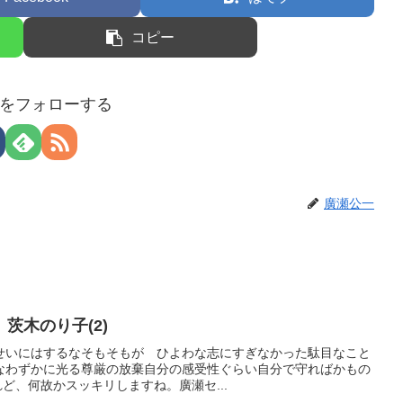
コピー
をフォローする
廣瀬公一
茨木のり子(2)
せいにはするなそもそもが ひよわな志にすぎなかった駄目なこと
なわずかに光る尊厳の放棄自分の感受性ぐらい自分で守ればかもの
けれど、何故かスッキリしますね。廣瀬セ...