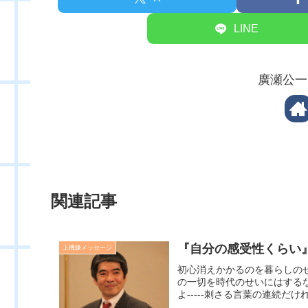
LINE
廣瀬公一
関連記事
『自分の感受性くらい』
上機嫌メッセージ
初心消えかかるのを暮らしの
の一切を時代のせいにはする
よ-----刺さる言葉の連続だ