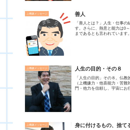
善人
上機嫌メッセージ
「善人とは？」人生・仕事の
す。さらに、熱意と能力は0～
まであるとも言われています。
人生の目的・その８
上機嫌メッセージ
「人生の目的」その８。仏教
（上機嫌力・他喜能力・苦難
門・他力を信頼し、宇宙にお任
身に付けるもの、捨て
上機嫌メッセージ