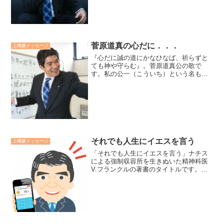
です。正直、私にとっては食事してずっ
とは難しいので、5分間に...
菅原道真の心だに．．．
上機嫌メッセージ
『心だに誠の道にかなひなば、祈らずと
ても神や守らむ』。菅原道真公の歌で
す。私の公一（こういち）という名も先
日、第一子を授かった長男の公尚（まさ
なお）という名も、大阪天満宮にて撰名
してもらったものです。今回、新しい命
の誕生に際して、誠の道を貫...
それでも人生にイエスを言う
上機嫌メッセージ
「それでも人生にイエスを言う」ナチス
による強制収容所を生きぬいた精神科医
V.フランクルの著書のタイトルです。川
崎市で中学生が殺害される事件が起こり
ました。先日、中学時代に酷いいじめの
経験を持つ青年が、その時のことを「ア
ウシュビッツ状態」と言...