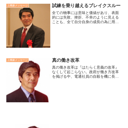
試練を乗り越えるブレイクスルー
上機嫌メッセージ
全ての物事には意味と価値があり、表面
的には失敗、挫折、不幸のように見える
ことも、全て自分自身の成長の為に用意
されている順調な試練と信念し、人生の
試練を積極的に乗り越えていこうとする
「ブレイクスルー思考」の重要性を今こ
そ感じます。＜ブレイクス...
真の働き改革
上機嫌メッセージ
真の働き改革は『はたらく意義の改革』
なくして起こらない。政府が働き方改革
を掲げる中、電通社員の自殺を機に長時
間労働の抑制に動き出しています。真に
働く人を大事にする企業はただ単純に勤
務時間を短くすることではなく、企業収
益の為だけでもない、はた...