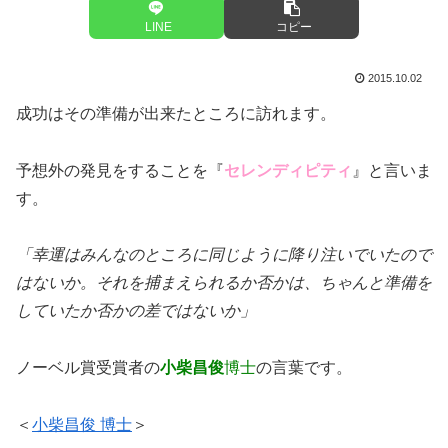
LINE
コピー
2015.10.02
成功はその準備が出来たところに訪れます。
予想外の発見をすることを『
セレンディピティ
』と言いま
す。
「幸運はみんなのところに同じように降り注いでいたので
はないか。それを捕まえられるか否かは、ちゃんと準備を
していたか否かの差ではないか」
ノーベル賞受賞者の
小柴昌俊
博士
の言葉です。
＜
小柴昌俊 博士
＞