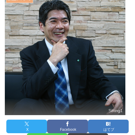
Sitting1
X
Facebook
はてブ