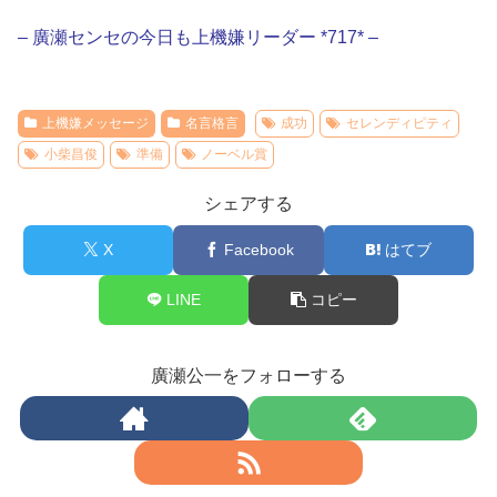
– 廣瀬センセの今日も上機嫌リーダー *717* –
上機嫌メッセージ
名言格言
成功
セレンディピティ
小柴昌俊
準備
ノーベル賞
シェアする
X
Facebook
はてブ
LINE
コピー
廣瀬公一をフォローする