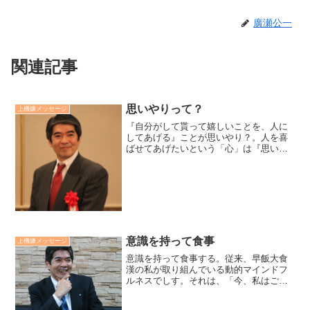
廣瀬公一
関連記事
思いやりって？
上機嫌メッセージ
『自分がして貰って嬉しいことを、人に
してあげる』ことが思いやり？。人を喜
ばせてあげたいという「心」は『思いや
り』。自分が嬉しくなる「方法」に固執
するのは『押しつけ』。その人に喜んで
貰いたいという心で、その人がして貰っ
て嬉しい方法を選択するこ...
意識を持って食事
上機嫌メッセージ
意識を持って食事する。従来、早飯大食
漢の私が取り組んでいる動的マインドフ
ルネスでしす。それは、「今、私はごは
んを食べている」、「今、トマトを食べ
ている」、と意識を持って食事する実践