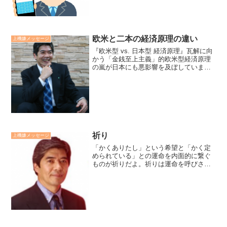
強く動機づける」と心理学者...
欧米と二本の経済原理の違い
上機嫌メッセージ
『欧米型 vs. 日本型 経済原理』瓦解に向
かう「金銭至上主義」的欧米型経済原理
の嵐が日本にも悪影響を及ぼしていま
す。この危機を超える鍵は「徳福一致主
義」的な本来の日本の経済原理を実践す
ることです。「道徳なき経済は犯罪であ
り、経済なき道徳は...
祈り
上機嫌メッセージ
「かくありたし」という希望と「かく定
められている」との運命を内面的に繋ぐ
ものが祈りだよ。祈りは運命を呼びさま
すのだ。運命を創り出すと言ってもい
い。（倉田百三著 出家とその弟子よ
り）廣瀬センセの今日も上機嫌リーダー
*2,541*