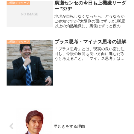
廣瀬センセの今日も上機嫌リーダ
上機嫌メッセージ
ー *379*
地球が自転しなくなったら、どうなるか
ご存知ですか?太陽側の面はずっと100度
以上の灼熱地獄に、裏側はずっと夜のマ
イナス256度の氷の世界になるそうです。
そして、自転しなくなると、自転と公転
のバランスが崩れ、太陽の引力で吸収さ
プラス思考・マイナス思考の誤解
上機嫌メッセージ
れてしまうそうで...
「プラス思考」とは、現実の良い面に注
目し、今後の展開も良い方向に進むだろ
うと考えること。「マイナス思考」は、
その逆に考えることです。最大の誤解は
「プラス思考は善く、マイナス思考は悪
い」という観念です。童話「アリとキリ
ギリス」は教訓です。廣瀬...
早起きをする理由