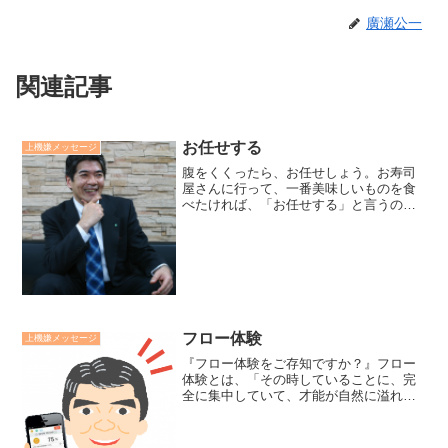
廣瀬公一
関連記事
お任せする
上機嫌メッセージ
腹をくくったら、お任せしょう。お寿司
屋さんに行って、一番美味しいものを食
べたければ、「お任せする」と言うのが
一番いい。人生や仕事も同様です。すべ
てお任せするのが怖ければ予算を言って
お任せするのは、どうでしょう。大丈夫
かなと心配ばかりじゃ、人...
フロー体験
上機嫌メッセージ
『フロー体験をご存知ですか？』フロー
体験とは、「その時していることに、完
全に集中していて、才能が自然に溢れ出
ている精神の状態をいう。その状態の
時、至高体験と至高発揮能力の双方を体
験し、一度体験すると再度体験したいと