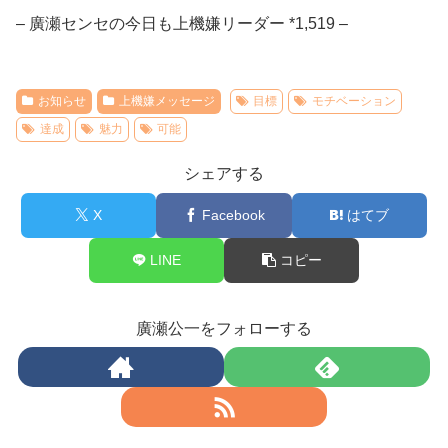
– 廣瀬センセの今日も上機嫌リーダー *1,519 –
お知らせ
上機嫌メッセージ
目標
モチベーション
達成
魅力
可能
シェアする
X
Facebook
はてブ
LINE
コピー
廣瀬公一をフォローする