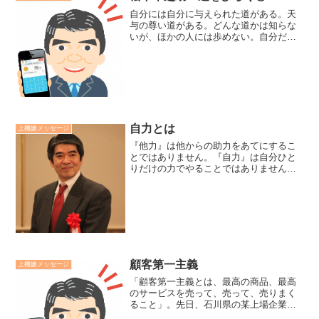
自分には自分に与えられた道がある。天
与の尊い道がある。どんな道かは知らな
いが、ほかの人には歩めない。自分だけ
しか歩めない、二度と歩めぬかけがいの
ないこの道。広い時もある。せまい時も
ある。のぼりもあればくだりもある。
坦々とした時もあれば、かき...
自力とは
上機嫌メッセージ
『他力』は他からの助力をあてにするこ
とではありません。『自力』は自分ひと
りだけの力でやることではありません。
自力を自分の修行で、悟りを得ようとす
ることと考えるのは誤解です。自力を
「自分の力」と読むのではなく 、「生ま
れながら、おのずから備わ...
顧客第一主義
上機嫌メッセージ
「顧客第一主義とは、最高の商品、最高
のサービスを売って、売って、売りまく
ること」。先日、石川県の某上場企業の
役員の方々向けに実施した理念研修の中