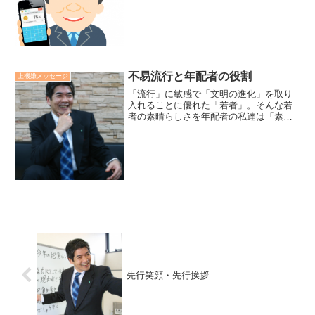
で、営業部門のある役員から聴いた言葉
です。この言葉を伝えるその役員の姿
は、会社と商品と営業という...
不易流行と年配者の役割
上機嫌メッセージ
「流行」に敏感で「文明の進化」を取り
入れることに優れた「若者」。そんな若
者の素晴らしさを年配者の私達は「素
直」に学ぼう。「原則軸」や「道」に迷
いがちな若者達への貢献は、「不易の
道」に敏感になり、代々受け継がれてき
た『伝統文化を深化」させるこ...
先行笑顔・先行挨拶