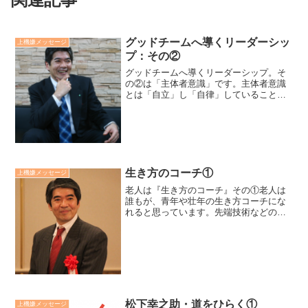
グッドチームへ導くリーダーシッ
上機嫌メッセージ
プ：その②
グッドチームへ導くリーダーシップ。そ
の②は「主体者意識」です。主体者意識
とは「自立」し「自律」していることで
す。自立とは、自ら選び、自ら考え、自
ら行動し、自ら結果をつくることです。
自律とは、自分の気ままを抑え、規範に
従って、自ら律していくこ...
生き方のコーチ①
上機嫌メッセージ
老人は『生き方のコーチ』その①老人は
誰もが、青年や壮年の生き方コーチにな
れると思っています。先端技術などの分
野では、その知識や経験も大きく欠ける
でしょう。しかし、自然と人、人と人と
の関係についてなら、長く生きてきた分
だけ、深い知恵となって蓄...
松下幸之助・道をひらく①
上機嫌メッセージ