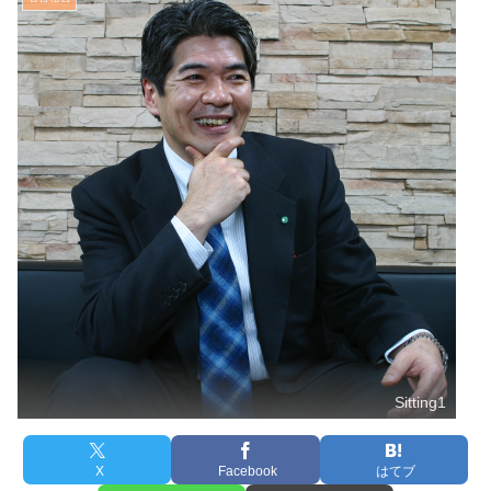
Sitting1
X
Facebook
はてブ