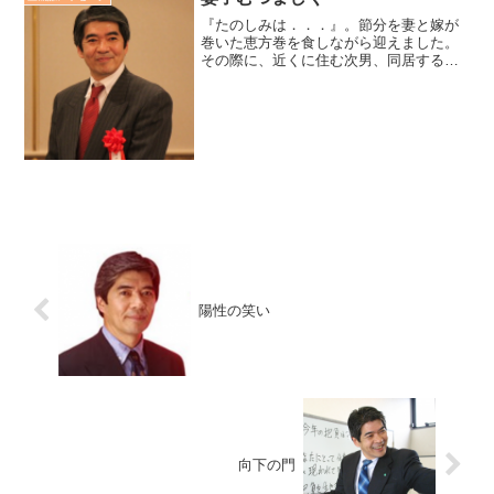
『たのしみは．．．』。節分を妻と嫁が
巻いた恵方巻を食しながら迎えました。
その際に、近くに住む次男、同居する三
男、四男が並んで食事する姿に、ふと幕
末の歌人、橘曙覧（たちばなあけみ）の
独楽吟の一節が出てきました。「たのし
みは妻子むつましく、うち...
陽性の笑い
向下の門