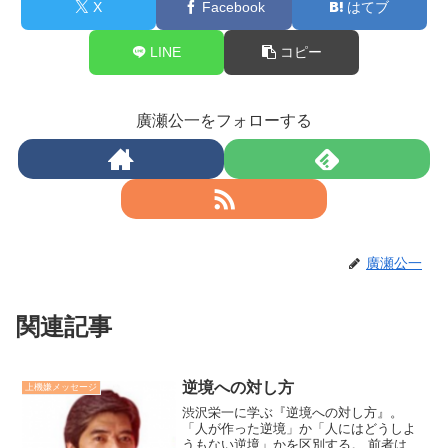
X
Facebook
はてブ
LINE
コピー
廣瀬公一をフォローする
廣瀬公一
関連記事
逆境への対し方
上機嫌メッセージ
渋沢栄一に学ぶ『逆境への対し方』。
「人が作った逆境」か「人にはどうしよ
うもない逆境」かを区別する。 前者は、