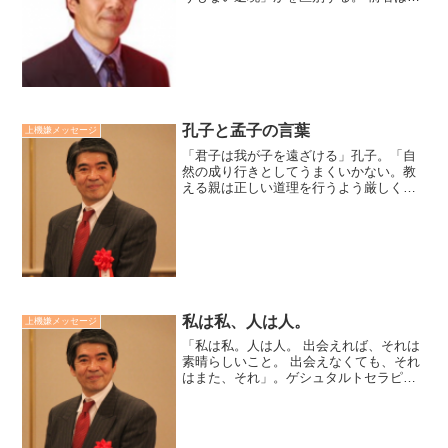
とにかく自分を反省して悪い点を出来る
ことから改めることた。 後者は、自己の
本分だと覚悟を決め、現状を満足して、
自分の守備範囲が守り...
孔子と孟子の言葉
上機嫌メッセージ
「君子は我が子を遠ざける」孔子。「自
然の成り行きとしてうまくいかない。教
える親は正しい道理を行うよう厳しく教
え、それが出来ないとつい腹を立てる。
子どもの方も、正しい道理を言いなが
ら、正しい行いばかりではないと、親を
疑うようになり、親子の恩愛...
私は私、人は人。
上機嫌メッセージ
「私は私。人は人。 出会えれば、それは
素晴らしいこと。 出会えなくても、それ
はまた、それ」。ゲシュタルトセラピー
の創設者フレデリック・S・パールズの言
葉です。自分と人は、それぞれ価値観が
違います。価値観が合えば、友として出
会え、価値観の優先...