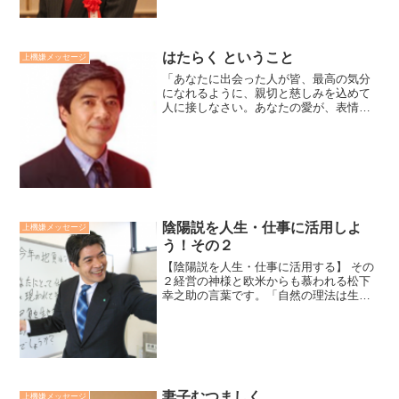
はたらく ということ
上機嫌メッセージ
「あなたに出会った人が皆、最高の気分
になれるように、親切と慈しみを込めて
人に接しなさい。あなたの愛が、表情や
眼差し、微笑み、言葉に、現れるように
するのです。いかにいい仕事をしたかよ
りもどれだけ心を込めたかです」。マザ
ー・テレサまさに「働く」...
陰陽説を人生・仕事に活用しよ
上機嫌メッセージ
う！その２
【陰陽説を人生・仕事に活用する】 その
２経営の神様と欧米からも慕われる松下
幸之助の言葉です。「自然の理法は生成
発展の性質を持っておるんやから物事
は、これに則っておるならば、必ず成功
するようになっておる。 成功しないの
は、これに則っていないか...
妻子むつましく
上機嫌メッセージ