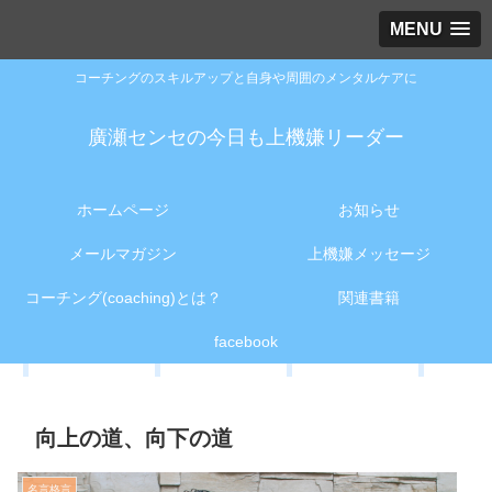
MENU
コーチングのスキルアップと自身や周囲のメンタルケアに
廣瀬センセの今日も上機嫌リーダー
ホームページ
お知らせ
メールマガジン
上機嫌メッセージ
コーチング(coaching)とは？
関連書籍
facebook
向上の道、向下の道
名言格言