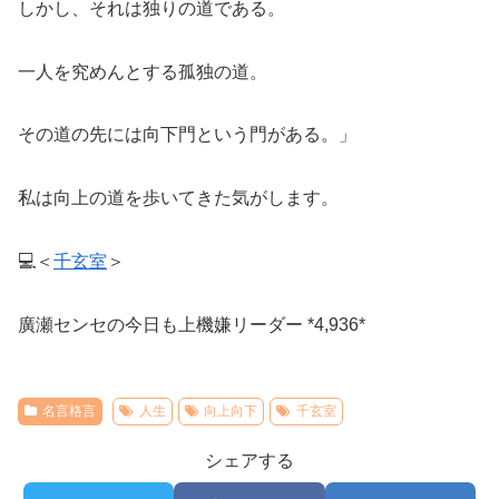
しかし、それは独りの道である。
一人を究めんとする孤独の道。
その道の先には向下門という門がある。」
私は向上の道を歩いてきた気がします。
💻＜
千玄室
＞
廣瀬センセの今日も上機嫌リーダー *4,936*
名言格言
人生
向上向下
千玄室
シェアする