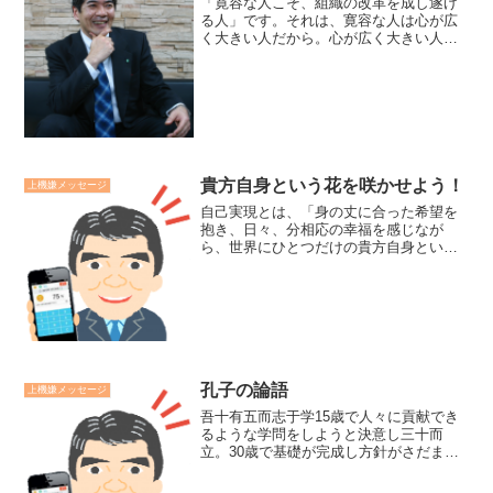
「寛容な人こそ、組織の改革を成し遂げ
る人」です。それは、寛容な人は心が広
く大きい人だから。心が広く大きい人は
心にゆとりがあるから。心にゆとりがあ
る人は大同を見つめることが出来、他人
を思いやれるから。そういう人は本質的
な解決策を打ち出し、他人...
貴方自身という花を咲かせよう！
上機嫌メッセージ
自己実現とは、「身の丈に合った希望を
抱き、日々、分相応の幸福を感じなが
ら、世界にひとつだけの貴方自身という
花を思いっきり咲かせる生き方だ」と思
っています。苦しいことも、思い通りに
いかないことも、嬉しいこともある人生
です。自己実現は他者との比...
孔子の論語
上機嫌メッセージ
吾十有五而志于学15歳で人々に貢献でき
るような学問をしようと決意し三十而
立。30歳で基礎が完成し方針がさだまり
四十而不惑。40歳の時には自分の向かっ
ている方向に誤りがないと自信を持ち五