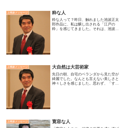
粋な人
上機嫌メッセージ
粋な人って？昨日、触れました池波正太
郎作品に、私は醸し出される「江戸の
粋」を感じてきました。それは、池波氏
の100円タクシーチップを実践する人柄か
ら発するものだと思います。亡くなった
父の友人の言葉を思い出しました。「お
父さんは粋な人で、プレ...
大自然は大芸術家
上機嫌メッセージ
先日の朝、自宅のベランダから見た空が
綺麗でした。なんとも言えない美しさと
神々しさを感じました。思わず、「すご
いなぁ！かなわないなぁ！」と呟いてい
ました。大自然は大芸術家です。廣瀬セ
ンセの今日も上機嫌リーダー *2,539*
寛容な人
上機嫌メッセージ