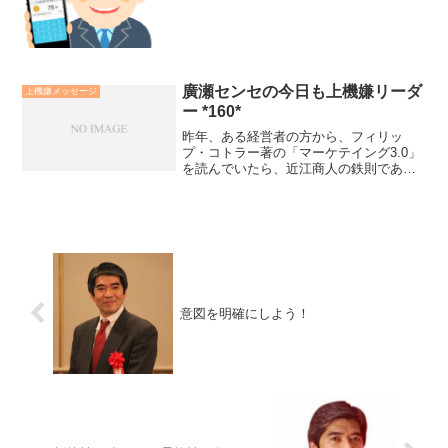
十而知天命。50歳で大自然の摂理が見え
六十而耳順。60歳...
廣瀬センセの今日も上機嫌リーダ
上機嫌メッセージ
ー *160*
昨年、ある経営者の方から、フィリッ
プ・コトラー著の「マーケテイング3.0」
を読んでいたら、近江商人の鉄則である
「売り手よし・買い手よし・世間よし」
の「三方よし」のことを思いだしたとお
っしゃる方がいました。成熟した適者生
存的ビジネスは”進化”...
意図を明確にしよう！