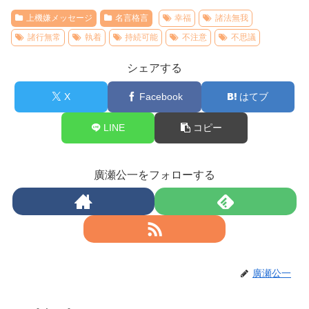
上機嫌メッセージ
名言格言
幸福
諸法無我
諸行無常
執着
持続可能
不注意
不思議
シェアする
X
Facebook
はてブ
LINE
コピー
廣瀬公一をフォローする
廣瀬公一