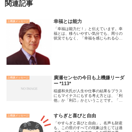
関連記事
幸福とは能力
上機嫌メッセージ
「幸福は能力だ！」と伝えています。幸
福とは、移ろいやすい気分でも、周りの
状況でもなく、「幸福を感じられる心の
能力だ」と思っています。さらに、幸福
を感じられる能力のことを「人間力」と
言っていいとも考えています。私が研修
の中で、特に若い人達に伝...
廣瀬センセの今日も上機嫌リーダ
上機嫌メッセージ
ー *113*
稲盛和夫氏が人生や仕事の結果をプラス
にもマイナスにもする考え方とは、「利
他」か「利己」かということです。「利
他」の考え方であればあるほど、プラス
の結果が大きくなり、「利己」の考え方
であればあるほど、マイナスの結果にな
すらぎと喜びと自由
上機嫌メッセージ
ると言っています。「利他...
「やすらぎと喜びと自由」。名声も財産
も、この世のすべての現象は生じては過