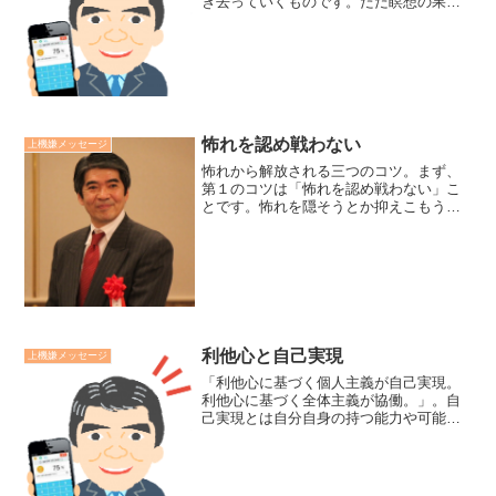
ぎ去っていくものです。ただ瞑想の果実
である、やすらぎと喜びと自由だけが真
の幸福をもたらすのです。ティク・ナッ
ト・ハン著小説ブッダより私も持続可能
な真の幸福を体験出来るよ...
怖れを認め戦わない
上機嫌メッセージ
怖れから解放される三つのコツ。まず、
第１のコツは「怖れを認め戦わない」こ
とです。怖れを隠そうとか抑えこもうと
すればするほで怖れに囚われます。人間
はDNAレベルで恐怖心は組み込まれてい
るいます。だから、「～に怖れている」
という感情と自分自身を...
利他心と自己実現
上機嫌メッセージ
「利他心に基づく個人主義が自己実現。
利他心に基づく全体主義が協働。」。自
己実現とは自分自身の持つ能力や可能性
を最大限に発揮し、自らを輝かせること
を通して公に貢献すること。協働とは組
織の目的達成に向かって、自らの役割を
全うし、意見や能力を表現...