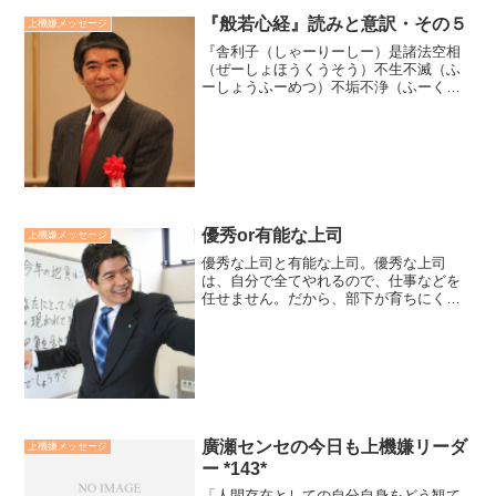
『般若心経』読みと意訳・その５
上機嫌メッセージ
『舎利子（しゃーりーしー）是諸法空相
（ぜーしょほうくうそう）不生不滅（ふ
ーしょうふーめつ）不垢不浄（ふーくー
ふーじょう）不増不減（ふーぞうふーげ
ん）』。サーリーブッタ、この世の万物
は空だ。生じも滅することもなく、汚く
もきれいでもなく、増えも...
優秀or有能な上司
上機嫌メッセージ
優秀な上司と有能な上司。優秀な上司
は、自分で全てやれるので、仕事などを
任せません。だから、部下が育ちにく
い。仮に育っても上司以上の人財は育ち
ません。有能な上司は、自分だけでは成
就しないことを知っているので、部下を
信頼して任せます。だから、部...
廣瀬センセの今日も上機嫌リーダ
上機嫌メッセージ
ー *143*
「人間存在としての自分自身をどう観て