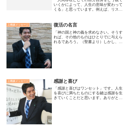
いくかによって、人生の意味が変わって
くる」と思っています。例えば、リスト
ラされたとしましょう。肉体（物質世
界）的にみると、それは×印の出来事です
魂（霊的世界）的にみると、それは進
復活の名言
上機嫌メッセージ
化、自己実現の機会と言えま...
「神の国と神の義を求めなさい。そうす
れば、その他のものはひとりでに与えら
れるであろう。（聖書より）しかし、
我々はただ自分の喜びや他のものばかり
を求めているから、真の生きる目的や幸
福を見いでせずにいるのだ」。復活の主
人公が様々な葛藤の末にたど...
感謝と喜び
上機嫌メッセージ
「感謝と喜びはワンセット」です。人生
を喜びに満ちたものにする鍵は感謝を生
きていくことだと思います。ありがとう
は「有難う」です。人は「当たり前」と
思うことから不満が生じます。食事にあ
りがとう、朝起きられたことにありがと
う、家族がいてくれること...