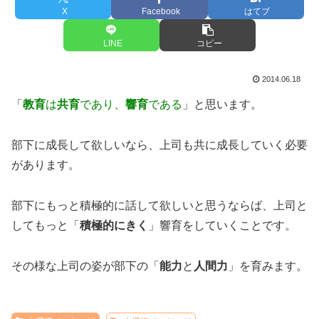
X
Facebook
はてブ
LINE
コピー
2014.06.18
「
教育
は
共育
であり、
響育
である
」と思います。
部下に成長して欲しいなら、上司も共に成長していく必要
があります。
部下にもっと積極的に話して欲しいと思うならば、上司と
してもっと「
積極的にきく
」響育をしていくことです。
その様な上司の姿が部下の「
能力
と
人間力
」を育みます。