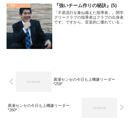
『強いチーム作りの秘訣』(5)
上機嫌メッセージ
「不易流行を兼ね備えた指導者」。関学
グリークラブの指導者はクラブの出身者
です。ですから、音楽的に優れているだ
けでなく、不易のモットーである「メン
タルハーモニー」の精神を愛し大切にし
ます。同時に時代と共に変化する学生気
質に合わせ、柔軟に指導し...
廣瀬センセの今日も上機嫌リーダー
*258*
廣瀬センセの今日も上機嫌リーダー
*260*