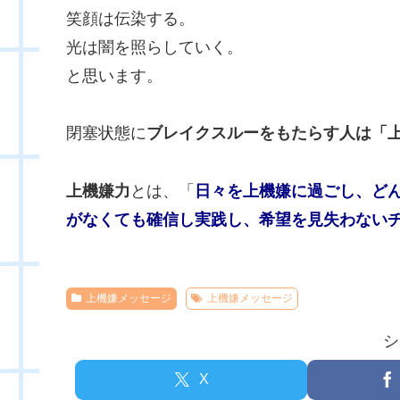
笑顔は伝染する。
光は闇を照らしていく。
と思います。
閉塞状態に
ブレイクスルーをもたらす人は「
上機嫌力
とは、「
日々を上機嫌に過ごし、ど
がなくても確信し実践し、希望を見失わない
上機嫌メッセージ
上機嫌メッセージ
シ
X