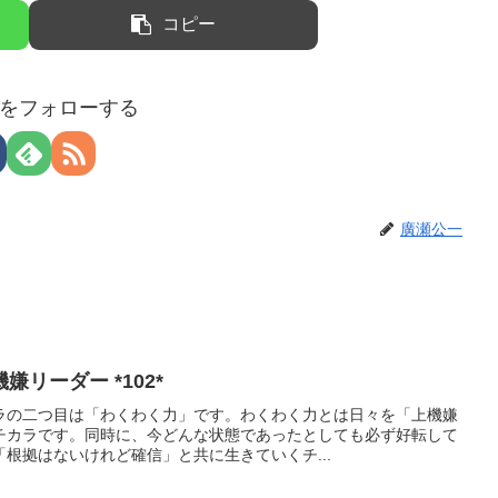
コピー
をフォローする
廣瀬公一
リーダー *102*
ラの二つ目は「わくわく力」です。わくわく力とは日々を「上機嫌
チカラです。同時に、今どんな状態であったとしても必ず好転して
根拠はないけれど確信」と共に生きていくチ...