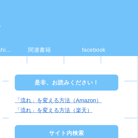
ー
コーチング(coaching)とは？
関連書籍
facebook
是非、お読みください！
「流れ」を変える方法（Amazon）
「流れ」を変える方法（楽天）
サイト内検索