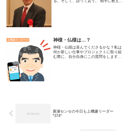
る。そして、語って貰う。 相手に教えを
請う。そして、その報告をして感謝す
る。 その人がいない所で、その人の善を
語る。上の3つの方法は相手を特別扱いし
たり、誉めるより...
神様・仏様は…？
上機嫌メッセージ
神様・仏様は喜んでくださるかな？私は
何か新しい仕事やプロジェクトに取り組
む際に、自分自身にこの質問をします。
その時、心の中の神様・仏様がニコッと
微笑んでくださった時は迷わず断行しま
す。あまりよい御顔をされない時は方法
などを考え直します。嫌な...
廣瀬センセの今日も上機嫌リーダー
*374*