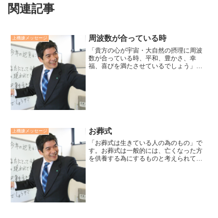
関連記事
周波数が合っている時
上機嫌メッセージ
「貴方の心が宇宙・大自然の摂理に周波
数が合っている時、平和、豊かさ、幸
福、喜びを満たさせているでしょう」。
逆に、怖れ、欠乏、不幸、悲しみなどの
気分でいるとしたら、それは自分が自分
で心に闇をつくっているにしかすぎませ
ん。闇には実体はなく、光が...
お葬式
上機嫌メッセージ
「お葬式は生きている人の為のもの」で
す。お葬式は一般的には、亡くなった方
を供養する為にするものと考えられてい
ます。もちろん、それもあるとは思いま
すが、遺族や参列された人が真摯な心で
「人生を見つめ直す」為のものだと思い
ます。身近な方の死と出会...