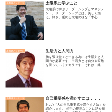
太陽系に学ぶこと
上機嫌メッセージ
太陽系に学ぶリーダーシップとマネジメ
ント。リーダーシップとは、美しく燃
え、輝き、暖める太陽の様な「求心
力」。マネジメントとは、それぞれの惑
星がその星として存在できる様に互いに
間をとっていく「遠心力」。求心力は理
念とビジョンにゆって、遠心力は...
生活力と人間力
上機嫌メッセージ
胸を張り堂々と生きる為には生活力と人
間力が必要です。生活力とは自分や家族
を養っていくチカラです。それは、経済
力、健康力、関係力、仕事力の4つです。
人間力とは人生を力強く切り拓いていく
チカラです。それは、苦難対応力、上機
嫌力、他喜脳力の三位一...
自己重要感を満たすには．．．
上機嫌メッセージ
3つの『人の自己重要感を満たす方法』を
紹介します。 相手の得意なことに話を振