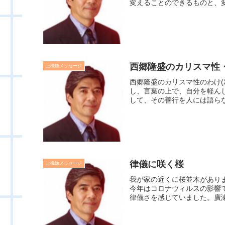
変えることのできるものと、変
西郷隆盛のカリスマ性
上機嫌メッセージ
西郷隆盛のカリスマ性のわけ(
し、言葉の上で、自分を軽ん
して、その善行を人には語らな
律儀に咲く桜
上機嫌メッセージ
我が家の近くに桜並木があり
今年はコロナウィルスの影響
律儀さを感じていました。廣瀬セ