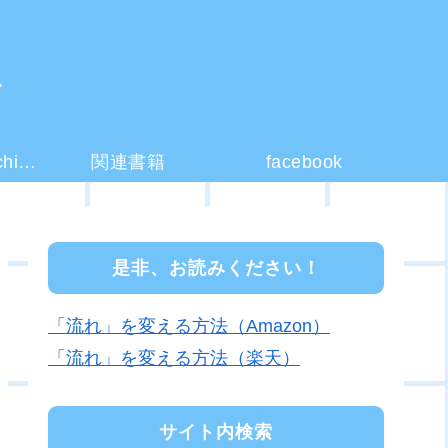
ー
コーチング(coaching)とは？
関連書籍
facebook
是非、お読みください！
「流れ」を変える方法（Amazon）
「流れ」を変える方法（楽天）
サイト内検索