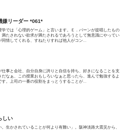
リーダー *061*
理学では「心理的ゲーム」と言います。Ｅ．バーンが提唱したもの
、満たされない欲求が満たされるであろうとして無意識にやってい
同情してくれる、すねたりすれば他人がコン...
が仕事と会社、自分自身に誇りと自信を持ち、好きになることを支
きだなぁ、この授業おもしろいなぁと思ったら、進んで勉強するよ
す。上司の一番の役割をまっとうすることが...
らしい
い。生かされていることが何より有難い」。阪神淡路大震災から、