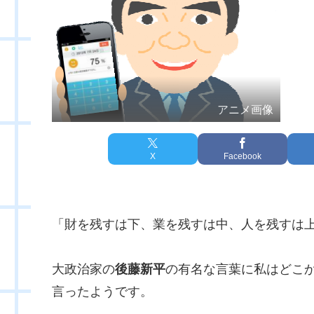
アニメ画像
X
Facebook
「財を残すは下、業を残すは中、人を残すは
大政治家の
後藤新平
の有名な言葉に私はどこ
言ったようです。