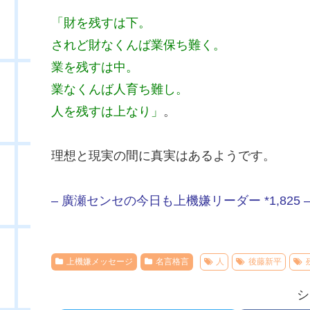
「財を残すは下。
されど財なくんば業保ち難く。
業を残すは中。
業なくんば人育ち難し。
人を残すは上なり」
。
理想と現実の間に真実はあるようです。
– 廣瀬センセの今日も上機嫌リーダー *1,825 
上機嫌メッセージ
名言格言
人
後藤新平
シ