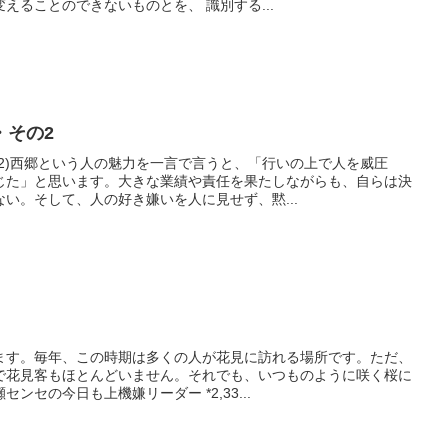
えることのできないものとを、 識別する...
・その2
2)西郷という人の魅力を一言で言うと、「行いの上で人を威圧
じた」と思います。大きな業績や責任を果たしながらも、自らは決
い。そして、人の好き嫌いを人に見せず、黙...
ます。毎年、この時期は多くの人が花見に訪れる場所です。ただ、
で花見客もほとんどいません。それでも、いつものように咲く桜に
ンセの今日も上機嫌リーダー *2,33...