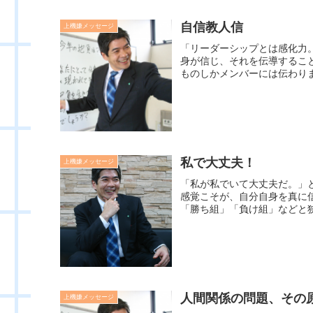
自信教人信
上機嫌メッセージ
「リーダーシップとは感化力
身が信じ、それを伝導するこ
ものしかメンバーには伝わりま
私で大丈夫！
上機嫌メッセージ
「私が私でいて大丈夫だ。」
感覚こそが、自分自身を真に
「勝ち組」「負け組」などと狭
人間関係の問題、その
上機嫌メッセージ