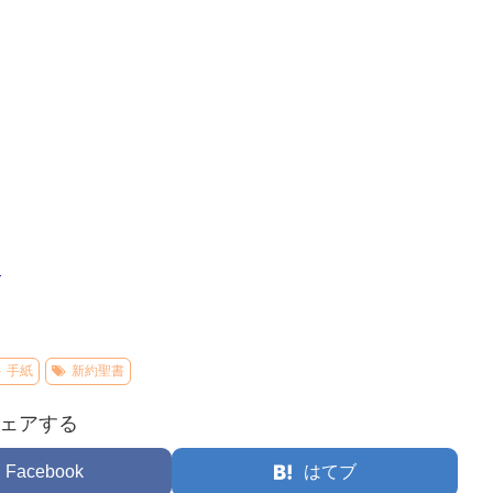
–
手紙
新約聖書
ェアする
Facebook
はてブ