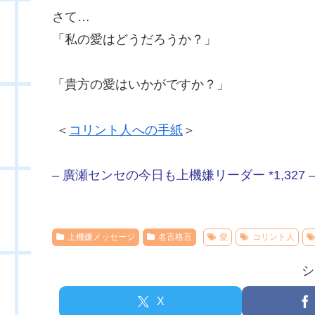
さて…
「私の愛はどうだろうか？」
「貴方の愛はいかがですか？」
＜
コリント人への手紙
＞
– 廣瀬センセの今日も上機嫌リーダー *1,327 
上機嫌メッセージ
名言格言
愛
コリント人
シ
X