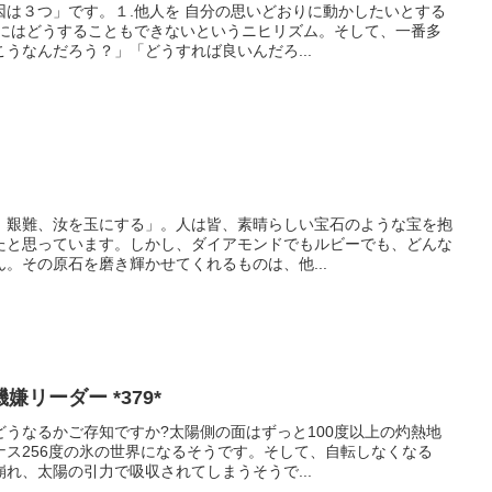
因は３つ」です。１.他人を 自分の思いどおりに動かしたいとする
分にはどうすることもできないというニヒリズム。そして、一番多
うなんだろう？」「どうすれば良いんだろ...
。艱難、汝を玉にする」。人は皆、素晴らしい宝石のような宝を抱
たと思っています。しかし、ダイアモンドでもルビーでも、どんな
。その原石を磨き輝かせてくれるものは、他...
リーダー *379*
うなるかご存知ですか?太陽側の面はずっと100度以上の灼熱地
ナス256度の氷の世界になるそうです。そして、自転しなくなる
れ、太陽の引力で吸収されてしまうそうで...