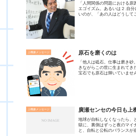
「人間関係の問題における原
エゴイズム。あるいは２.自
いのが、「あの人はどうしてこ
原石を磨くのは
上機嫌メッセージ
「他人は砥石。仕事は磨き砂
きながらこの世に生まれてき
宝石でも原石は輝いていません
廣瀬センセの今日も上機嫌
上機嫌メッセージ
地球が自転しなくなったら、ど
獄に、裏側はずっと夜のマイ
と、自転と公転のバランスが崩