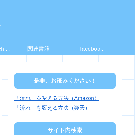
ー
コーチング(coaching)とは？
関連書籍
facebook
是非、お読みください！
「流れ」を変える方法（Amazon）
「流れ」を変える方法（楽天）
サイト内検索