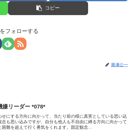
コピー
をフォローする
廣瀬公一
リーダー *078*
わせにする方向に向かって、当たり前の様に真実としている思い込
観念も思い込みですが、自分も他人も不自由に縛る方向に向かって
困難を超えて行く勇気をくれます。固定観念...