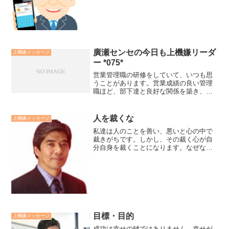
ころがあります。真の働き方改革は「き
つい・汚い・危険」と価値観から「希
望・絆・感動」を実現するも...
廣瀬センセの今日も上機嫌リーダ
上機嫌メッセージ
ー *075*
営業管理職の研修をしていて、いつも思
うことがあります。営業成績の良い管理
職ほど、部下達と良好な関係を築き、部
下が活き活きと成長しています。そうい
う管理職には「おてなしの心と実践」が
あります。それは、上司からもてなされ
人を裁くな
上機嫌メッセージ
た部下はその部下やお客様...
私達は人のことを善い、悪いと心の中で
裁きがちです。しかし、その裁く心が自
分自身を裁くことになります。なぜな
ら、潜在意識は主語の区別がつかないか
らです。人の裁きは天にお任せしましょ
う。廣瀬センセの今日も上機嫌リーダー
*2,531*
目標・目的
上機嫌メッセージ
成功は幸せの鍵ではありません。幸せが