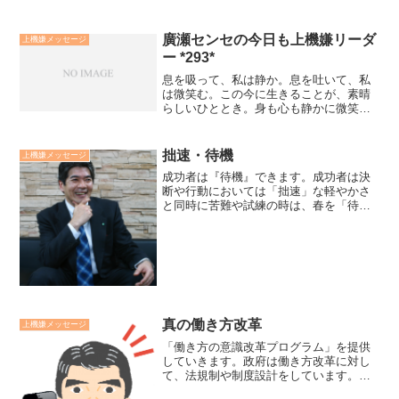
廣瀬センセの今日も上機嫌リーダ
上機嫌メッセージ
ー *293*
息を吸って、私は静か。息を吐いて、私
は微笑む。この今に生きることが、素晴
らしいひととき。身も心も静かに微笑
む。今このままで、素晴らしいひとと
き。ティクナットハン師（禅の高僧）著
小説ブッダより。最近、私は歩きなが
拙速・待機
上機嫌メッセージ
ら、この言葉を繰り返しています...
成功者は『待機』できます。成功者は決
断や行動においては「拙速」な軽やかさ
と同時に苦難や試練の時は、春を「待
機」する草花のように耐え忍び、地面の
下では、その機（とき・機会）に備え根
を張っています。まさに、「花はその花
が咲くときに咲く」という信...
真の働き方改革
上機嫌メッセージ
「働き方の意識改革プログラム」を提供
していきます。政府は働き方改革に対し
て、法規制や制度設計をしています。私
にはブラック企業対策にしか思えないと