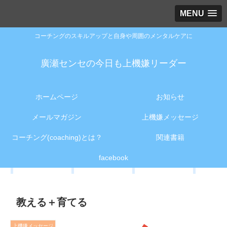
MENU
コーチングのスキルアップと自身や周囲のメンタルケアに
廣瀬センセの今日も上機嫌リーダー
ホームページ
お知らせ
メールマガジン
上機嫌メッセージ
コーチング(coaching)とは？
関連書籍
facebook
教える＋育てる
上機嫌メッセージ