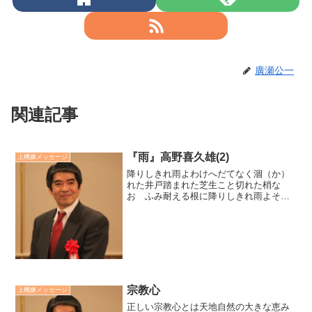
廣瀬公一
関連記事
『雨』高野喜久雄(2)
上機嫌メッセージ
降りしきれ雨よわけへだてなく涸（か）
れた井戸踏まれた芝生こと切れた梢な
お ふみ耐える根に降りしきれ雨よそし
て 立ち返らせよ井戸を井戸に庭を庭に
木立を木立に土を土におお すべてをそ
のものにそのもののてに。廣瀬センセの
今日も上機嫌リーダー *2...
宗教心
上機嫌メッセージ
正しい宗教心とは天地自然の大きな恵み