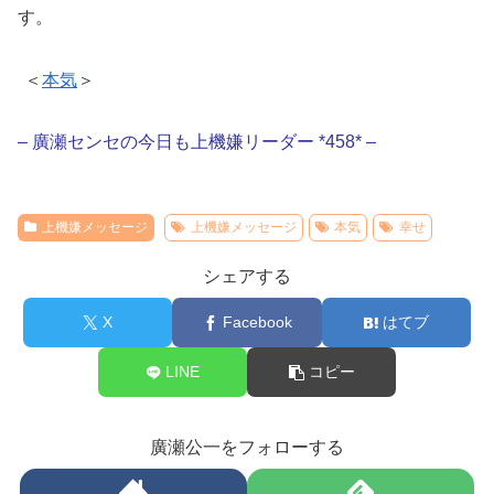
す。
＜
本気
＞
– 廣瀬センセの今日も上機嫌リーダー *458* –
上機嫌メッセージ
上機嫌メッセージ
本気
幸せ
シェアする
X
Facebook
はてブ
LINE
コピー
廣瀬公一をフォローする