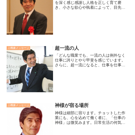
を深く感じ感謝し人格を正しく育て磨
き、小さな欲心や執着によって、目先の
ものに囚われて、争ったり、苦しみ悩む
ことの愚かなことをさとり、高い教えの
導きによって、温かな心を養い、正しい
智恵の目を開いて、のびのび...
超一流の人
上機嫌メッセージ
「どんな職業でも、一流の人は例外なく
仕事に誇りとやり甲斐を感じています。
さらに、超一流になると、仕事を仕事と
思っていません。それが、その人の生き
方そのものになっています」。一流の人
はミッション（使命感）を持って働いて
いる人。超一流の人はミッ...
神様が宿る場所
上機嫌メッセージ
神様は細部に宿ります。チョットした作
業にも、心を込めて働く者に、「仕事の
神様」は微笑みます。日常生活の何気な
い挨拶に、心を込めて行い者に、「人間
関係の神様」は微笑みます。仕事の成