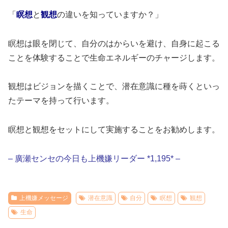
「
瞑想
と
観想
の違いを知っていますか？」
瞑想は眼を閉じて、自分のはからいを避け、自身に起こる
ことを体験することで生命エネルギーのチャージします。
観想はビジョンを描くことで、潜在意識に種を蒔くといっ
たテーマを持って行います。
瞑想と観想をセットにして実施することをお勧めします。
– 廣瀬センセの今日も上機嫌リーダー *1,195* –
上機嫌メッセージ
潜在意識
自分
瞑想
観想
生命