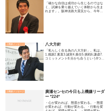
「確かな自信は成功から生じるのではな
く、試練を乗り越えていく体験から生ま
れます」。阪神淡路大震災から、今年で
27年になります。当時、独立して仕事も
収入もほとんどない状態で、さらに住む
家も失ってしまいました。不安でいっぱ
いでした。現在、試練を...
八大方針
上機嫌メッセージ
「私らしく在る為の八大方針」。私は、
1.感謝2.素直3.誠実4.責任5.挑戦6.謙虚7.
コミットメント8.分かち合うという8つの
原則的価値観を大事にし沢山の幸運に恵
まれてきました。その上に立って、現在
63歳の私が、自分らしく生きていく為の
方...
廣瀬センセの今日も上機嫌リーダ
上機嫌メッセージ
ー *224*
・心が変われば、態度が変わる。・態度
が変われば、行動が変わる。・行動を変
えれば、習慣が変わる。・習慣が変われ