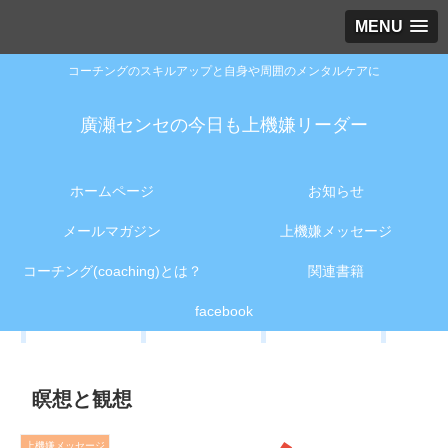
MENU
コーチングのスキルアップと自身や周囲のメンタルケアに
廣瀬センセの今日も上機嫌リーダー
ホームページ
お知らせ
メールマガジン
上機嫌メッセージ
コーチング(coaching)とは？
関連書籍
facebook
瞑想と観想
上機嫌メッセージ