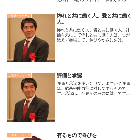
ば、人格が変わる。・人格が変われば、
運命が変わる。・運命が変われば、人生
が変わる。↑ヒンズー教の教えです。まさ
怖れと共に働く人。愛と共に働く
上機嫌メッセージ
に、原因と結果の法則で...
人。
怖れと共に働く人。愛と共に働く人。評
価を気にして怖れと共に働く人は、心が
絶えず萎縮して、伸びやかさに欠け、ス
トレスに苛まれる。人を喜ばせたいとい
う愛と共に働く人は、心の窓が開放さ
れ、様々なアイデアが湧いてきて、精気
に溢れる。共を怖れにするか...
評価と承認
上機嫌メッセージ
評価と承認を使い分けていますか？評価
は、結果や能力等に対してするもので
す。承認は、存在そのものに対してする
ものです。評価する人とされる人の関係
は上下関係、『縱の関係』です。承認は
する人とされる人の関係に上下はなく、
『横の関係』です。評価と承...
有るもので喜びを
上機嫌メッセージ