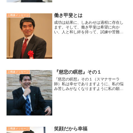
働き甲斐とは
上機嫌メッセージ
成功は結果に、しあわせは過程に存在し
ます。そして、働き甲斐は希望に向か
い、人と和し絆を持って、試練や苦難を
乗り換えた感動のなかにあります。働き
甲斐とは、意味ある目的、目標を掲げ、
人と互いを尊重し合い、協働することに
よって、目的成就、目標達成...
『慈悲の瞑想』その１
上機嫌メッセージ
『慈悲の瞑想』その１（スマナサーラ
師）私は幸せでありますように、私の悩
み苦しみがなくなりますように私の願い
ごとが叶えられますように、私に悟りの
光が現れますように、私は幸せでありま
すように（3回）。慈悲の第一歩は、自分
の幸福を願うごとです。こ...
笑顔だから幸福
上機嫌メッセージ