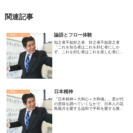
関連記事
論語とフロー体験
上機嫌メッセージ
知之者不如好之者、好之者不如楽之者
「これを知る者はこれを好む者にしか
ず、これを好む者はこれを楽しむ者にし
かず。」【孔子・論語】何かを知ってい
るという者は好む者には及ばない。好む
者もそれに専念し、完全に没頭し没我を
楽しむ者には及ばない。この境...
日本精神
上機嫌メッセージ
『日本精神＝大和心＋大和魂』。君が代
の意味を調べていくなかで、日本人の花
鳥風月を愛する温和で平和を愛する雅な
「大和心」にふれ、感動しました。と、
同時に一旦、侵略者による国難に合え
ば、身を賭して毅然と戦う「大和魂」に
変心するからこそ、日本は欧...