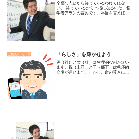
幸福な人だから笑っているわけてはな
い。 笑っているから幸福になるのだ。哲
学者アランの言葉です。本当を言えば、
上機嫌など存在しないのだ。 気分という
ものは、正確に言えば、いつも悪いもの
だ。 だから、幸福とはすべて、意志と自
己克服によるものだ。...
「らしさ」を輝かせよう
上機嫌メッセージ
男（雄）と女（雌）は生理的役割が違い
ます。親（上司）と子（部下）は秩序的
立場が違います。しかし、命の尊さにお
いて『平等』です。この認識こそ真に平
等だと思うのです。それは、男らしさ、
女らしさ、親らしさ、子供らしさ、上司
らしさ、部下らしさ、と『...