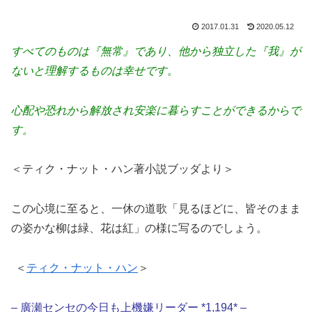
2017.01.31
2020.05.12
すべてのものは『無常』であり、他から独立した『我』が
ないと理解するものは幸せです。
心配や恐れから解放され安楽に暮らすことができるからで
す。
＜ティク・ナット・ハン著小説ブッダより＞
この心境に至ると、一休の道歌「見るほどに、皆そのまま
の姿かな柳は緑、花は紅」の様に写るのでしょう。
＜
ティク・ナット・ハン
＞
– 廣瀬センセの今日も上機嫌リーダー *1,194* –