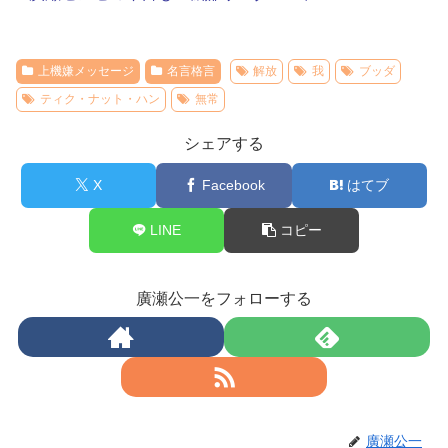
上機嫌メッセージ
名言格言
解放
我
ブッダ
ティク・ナット・ハン
無常
シェアする
X
Facebook
はてブ
LINE
コピー
廣瀬公一をフォローする
廣瀬公一