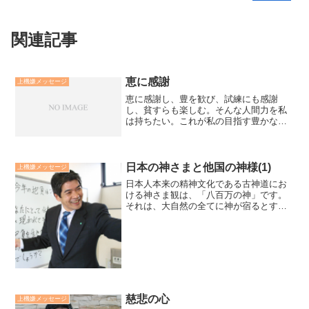
関連記事
恵に感謝
上機嫌メッセージ
恵に感謝し、豊を歓び、試練にも感謝
し、貧すらも楽しむ。そんな人間力を私
は持ちたい。これが私の目指す豊かな生
き方です。- 廣瀬センセの今日も上機嫌リ
ーダー *447* -
日本の神さまと他国の神様(1)
上機嫌メッセージ
日本人本来の精神文化である古神道にお
ける神さま観は、「八百万の神」です。
それは、大自然の全てに神が宿るとする
ものです。対して、イスラム教、ユダヤ
教、キリスト教は唯一絶対神のみ神とす
る一神教です。古代からの一神教間の宗
教戦争が続いています。廣...
慈悲の心
上機嫌メッセージ