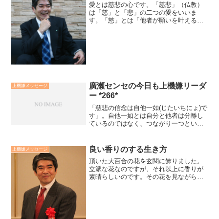
愛とは慈悲の心です。「慈悲」（仏教）
は「慈」と「悲」の二つの愛をいいま
す。「慈」とは「他者が願いを叶えるこ
とを支援する力を持つ愛」です。「悲」
とは「他者が苦しみを取り去ることを支
援する力を持つ愛」です。「貴方を愛し
てくれている人は、そして貴...
廣瀬センセの今日も上機嫌リーダ
上機嫌メッセージ
ー *266*
「慈悲の信念は自他一如(じたいちにょ)で
す」。自他一如とは自分と他者は分離し
ているのではなく、つながり一つという
真念です。「私は」「私に」「自分」と
いう「自我は自分と他人という分離をも
たらします」。分離が所有観念をもたら
良い香りのする生き方
上機嫌メッセージ
し、所有観念が保身や...
頂いた大百合の花を玄関に飾りました。
立派な花なのですが、それ以上に香りが
素晴らしいのです。その花を見ながら、
良い香りがする生き方って、と考えまし
た。それは、あらゆることに感謝して生
きることに思えます。不足不満なく今あ
ることに感謝したいもので...