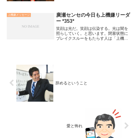
廣瀬センセの今日も上機嫌リーダ
上機嫌メッセージ
ー *353*
笑顔は光だ。笑顔は伝染する。光は闇を
照らしていく。と思います。閉塞状態に
ブレイクスルーをもたらす人は「上機嫌
力（希望実現力）」が高い人です。上機
嫌力とは、「日々を上機嫌に過ごし、ど
んな状況にあっても必ずや幸転できる
と、たとえ根拠がなくても確...
辞めるということ
愛と怖れ