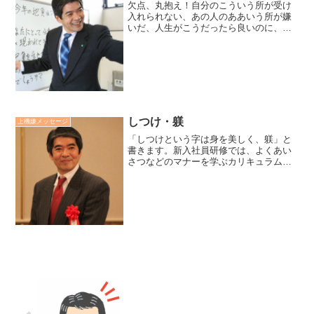
欠点、丸抱え！自分のこういう所が受け
入れられない、あの人のああいう所が嫌
いだ、人生がこうだったら良いのに、な
どと愚痴を言う人がいます。それらは、
全て我に囚われている証拠です。今、現
在は完璧ではなくても、充分だと受け入
れて、立ち上がっていけば...
しつけ・躾
上機嫌メッセージ
「しつけという字は身を美しく、躾」と
書きます。新入社員研修では、よくあい
さつなどのマナーを学ぶカリキュラムが
実施されます。それをペットがしつけら
れる様な気持ちで受けるのは、もったい
ないと思います。しつけは美しい身のこ
なし方であり、習慣化によ...