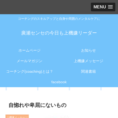
MENU
コーチングのスキルアップと自身や周囲のメンタルケアに
廣瀬センセの今日も上機嫌リーダー
ホームページ
お知らせ
メールマガジン
上機嫌メッセージ
コーチング(coaching)とは？
関連書籍
facebook
自惚れや卑屈にないもの
上機嫌メッセージ