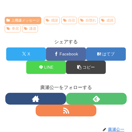
上機嫌メッセージ
感謝
自信
自惚れ
成就
卑屈
謙虚
シェアする
X
Facebook
はてブ
LINE
コピー
廣瀬公一をフォローする
廣瀬公一