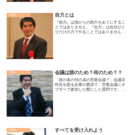
自力とは
上機嫌メッセージ
『他力』は他からの助力をあてにするこ
とではありません。『自力』は自分ひと
りだけの力でやることではありません。
自力を自分の修行で、悟りを得ようとす
ることと考えるのは誤解です。自力を
「自分の力」と読むのではなく 、「生ま
れながら、おのずから備わ...
会議は誰のため？何のため？？
上機嫌メッセージ
「誰の為の何の為の営業会議？」会議活
性化を図る企業の要請で、営業会議にオ
ブザーブ参加した際にした質問です。叱
られないように自分を守る為にいる人。
目標を達成し評価される為にいる人。
「もし、この会議を顧客が見たら、貴方
からこの会社の商品を買いた...
すべてを受け入れよう
上機嫌メッセージ