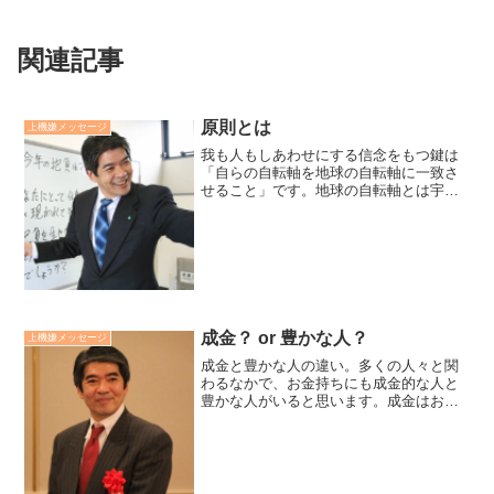
関連記事
原則とは
上機嫌メッセージ
我も人もしあわせにする信念をもつ鍵は
「自らの自転軸を地球の自転軸に一致さ
せること」です。地球の自転軸とは宇
宙・大自然の摂理のことです。それを
「原則」とよんでいます。「原則とは人
間の社会的活動の中で、多くの場合にあ
てはまる基本的な規則や法則（...
成金？ or 豊かな人？
上機嫌メッセージ
成金と豊かな人の違い。多くの人々と関
わるなかで、お金持ちにも成金的な人と
豊かな人がいると思います。成金はお金
に執着し、貪欲だ。豊かな人は大いに望
み、足るを知る。成金はお金が幸福を保
証する絶対的なものと見ている。豊かな
人はお金は幻想だと知りな...