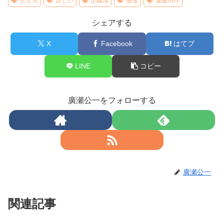
伝え方
正しい
正義漢
傲慢
遠藤周作
シェアする
X
Facebook
はてブ
LINE
コピー
廣瀬公一をフォローする
廣瀬公一
関連記事