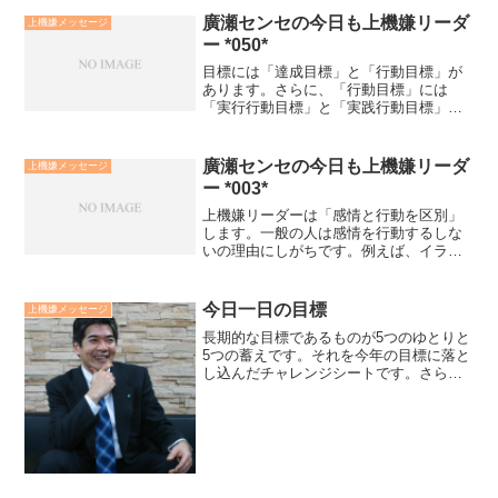
廣瀬センセの今日も上機嫌リーダ
上機嫌メッセージ
ー *050*
目標には「達成目標」と「行動目標」が
あります。さらに、「行動目標」には
「実行行動目標」と「実践行動目標」が
あります。 成功公式 Ｂｅ（在り方）＋Ｄ
ｏ（やり方）＝Ｈａｖｅ（結果）でいう
ならば、達成目標はHave目標 実行行動目
廣瀬センセの今日も上機嫌リーダ
上機嫌メッセージ
標はDo目標 実...
ー *003*
上機嫌リーダーは「感情と行動を区別」
します。一般の人は感情を行動するしな
いの理由にしがちです。例えば、イライ
ラするから笑顔がでない、不安だから行
動できない。上機嫌リーダーは「イライ
ラする。だからこそ、微笑もう」「不安
今日一日の目標
上機嫌メッセージ
だ。だからこそ、出来るこ...
長期的な目標であるものが5つのゆとりと
5つの蓄えです。それを今年の目標に落と
し込んだチャレンジシートです。さら
に、今日一日の目標に落とし込んだ活動
メモです。活動メモはチャレンジシート
を見ながら、前日の夜に書いておきま
す。その達成が豊かな人生...