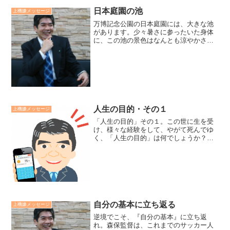
日本庭園の池
上機嫌メッセージ
万博記念公園の日本庭園には、大きな池
があります。少々暑さに参ったいた身体
に、この池の景色はなんとも涼やかさを
与えてくれました。日本の景色には、水
の青と木々の緑がよく似合います。廣瀬
センセの今日も上機嫌リーダー *2,427*
人生の目的・その１
上機嫌メッセージ
「人生の目的」その１。この世に生を受
け、様々な経験をして、やがて死んでゆ
く、「人生の目的」は何でしょうか？そ
れは万人共通で「幸福」です。ただ、何
が幸福なのかは人間の視点と宇宙の視点
では違うようです。人間視点では「幸福
力（人間力）の開発」、宇...
自分の基本に立ち返る
上機嫌メッセージ
逆境でこそ、『自分の基本』に立ち返
れ。森保監督は、これまでのサッカー人