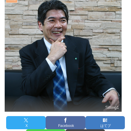
Sitting1
X
Facebook
はてブ