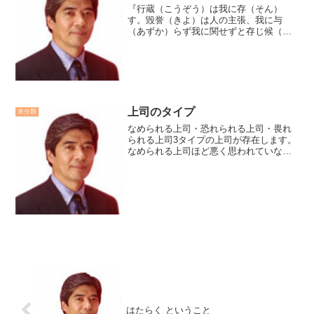
『行蔵（こうぞう）は我に存（そん）
す。毀誉（きよ）は人の主張、我に与
（あずか）らず我に関せずと存じ候（そ
うろう）。各人へ御示し御座候とも毛頭
異存（もうとういぞん）これなく
候。』。（意味）我が行いは自らの信念
によるものである。けなしたりほめた...
上司のタイプ
未分類
なめられる上司・恐れられる上司・畏れ
られる上司3タイプの上司が存在します。
なめられる上司ほど悪く思われていない
かと部下の目を気にしています。恐れら
れる上司は大抵、権力のかさを着て部下
をコントロールしようとして不機嫌で
す。畏れられる上司は、そ...
はたらく ということ