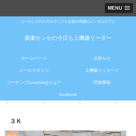
MENU
コーチングのスキルアップと自身や周囲のメンタルケアに
廣瀬センセの今日も上機嫌リーダー
ホームページ
お知らせ
メールマガジン
上機嫌メッセージ
コーチング(coaching)とは？
関連書籍
facebook
３Ｋ
未分類