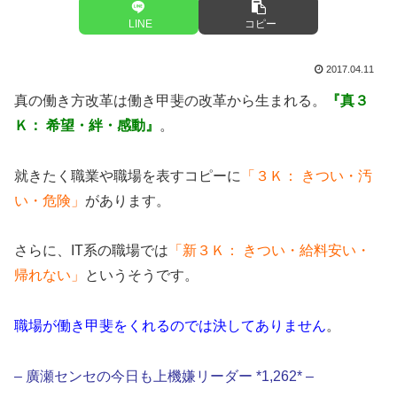
LINE
コピー
2017.04.11
真の働き方改革は働き甲斐の改革から生まれる。
『真３
Ｋ： 希望・絆・感動』
。
就きたく職業や職場を表すコピーに
「３Ｋ： きつい・汚
い・危険」
があります。
さらに、IT系の職場では
「新３Ｋ： きつい・給料安い・
帰れない」
というそうです。
職場が働き甲斐をくれるのでは決してありません
。
– 廣瀬センセの今日も上機嫌リーダー *1,262* –