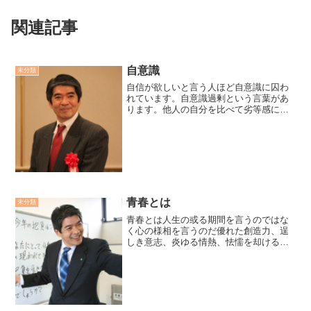
関連記事
自意識
未分類
自信が欲しいと言う人ほど自意識に囚わ
れています。自意識過剰という言葉があ
ります。他人の自分を比べて劣等感にさ
いなまれる人、他人の目が気になってし
かたないという人。「自意識は捨てよう
無くそうとするほど囚われる。自意識は
持ったままで、忘れていく...
青春とは
未分類
青春とは人生の或る期間を言うのではな
く心の様相を言うのだ優れた創造力、逞
しき意志、炎ゆる情熱、怯懦を却ける勇
猛心安易を振り捨てる冒険心、こう言う
様相を青春と言うのだ年を重ねただけで
人は老いない。理想を失う時に初めて老
いがくる歳月は皮膚のしわ...