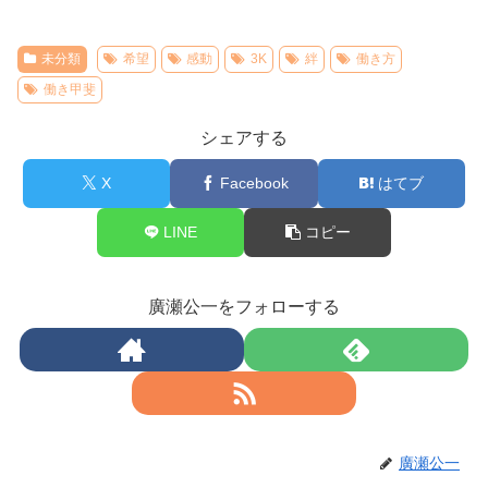
未分類
希望
感動
3K
絆
働き方
働き甲斐
シェアする
X
Facebook
はてブ
LINE
コピー
廣瀬公一をフォローする
廣瀬公一