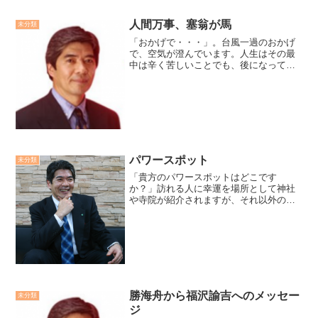
人間万事、塞翁が馬
未分類
「おかげで・・・」。台風一過のおかげ
で、空気が澄んでいます。人生はその最
中は辛く苦しいことでも、後になってみ
れば、あの事があったおかげでと思える
ことが多いものです。そうして考えてみ
れば、「人間万事、塞翁が馬」だとわか
ります。廣瀬センセの今日...
パワースポット
未分類
「貴方のパワースポットはどこです
か？」訪れる人に幸運を場所として神社
や寺院が紹介されますが、それ以外の場
所でも構いません。パワースポットと
は、車のガソリンが減ったらガソリンス
タンドて給油するように、心が疲れた時
などに行って、生命エネルギーを...
勝海舟から福沢諭吉へのメッセー
未分類
ジ