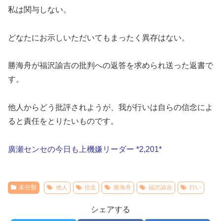
私は関与しない。
どなたにお示しいただいてもまったく異存はない。
勝海舟が福沢諭吉の批判への返答を求められ送った返書で
す。
他人からどう批評されようが、我が行いは自らの信念によ
ると責任をとりたいものです。
廣瀬センセの今日も上機嫌リーダー *2,201*
未分類
他人
信念
勝海舟
福沢諭吉
行い
シェアする