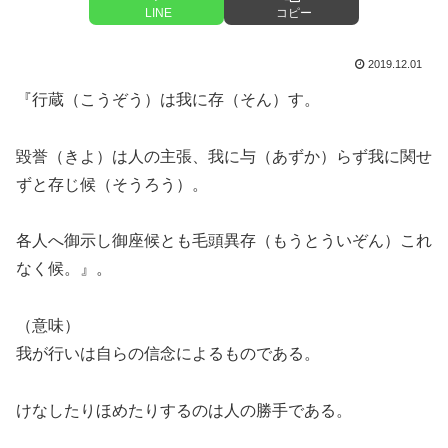
LINE
コピー
2019.12.01
『行蔵（こうぞう）は我に存（そん）す。
毀誉（きよ）は人の主張、我に与（あずか）らず我に関せ
ずと存じ候（そうろう）。
各人へ御示し御座候とも毛頭異存（もうとういぞん）これ
なく候。』。
（意味）
我が行いは自らの信念によるものである。
けなしたりほめたりするのは人の勝手である。