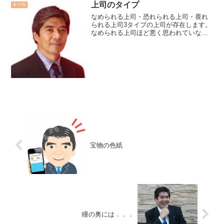
上司のタイプ
未分類
なめられる上司・恐れられる上司・畏れ
られる上司3タイプの上司が存在します。
なめられる上司ほど悪く思われていない
かと部下の目を気にしています。恐れら
れる上司は大抵、権力のかさを着て部下
をコントロールしようとして不機嫌で
す。畏れられる上司は、そ...
宝物の色紙
瞳の奥には．．．