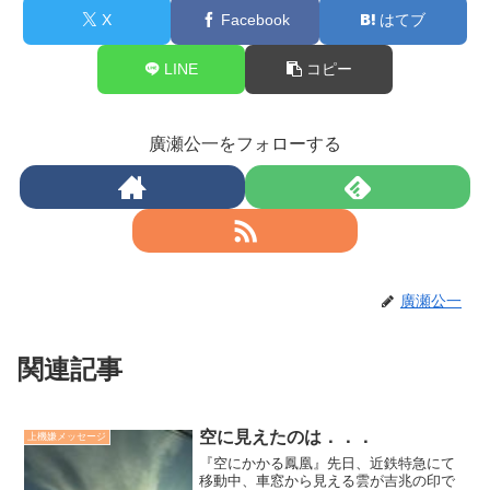
X
Facebook
はてブ
LINE
コピー
廣瀬公一をフォローする
廣瀬公一
関連記事
空に見えたのは．．．
上機嫌メッセージ
『空にかかる鳳凰』先日、近鉄特急にて
移動中、車窓から見える雲が吉兆の印で