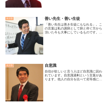
がコントロールする」意図...
善い先生・善い生徒
未分類
「善い先生は善き生徒にもなれる」。こ
の言葉は私の講師として師と仰ぐ方から
頂いた今も大事にしているものです。人
を教える立場を頂いくと、わかったつも
りで傲慢になり、人から学ぼうとしなく
なりがちです。良寛和尚が毬つきをし
て、子供達と遊んでいたのは...
自意識
未分類
自信が欲しいと言う人ほど自意識に囚わ
れています。自意識過剰という言葉があ
ります。他人の自分を比べて劣等感にさ
いなまれる人、他人の目が気になってし
かたないという人。「自意識は捨てよう
無くそうとするほど囚われる。自意識は
持ったままで、忘れていく...