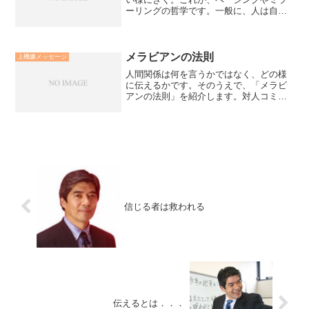
ーリングの哲学です。一般に、人は自分
の話し易い話し方て話し、きき易いきき
方できいています。ペーシングやミラー
リングをただの猿真似だと思っている人
がいます。大切なことは相...
メラビアンの法則
上機嫌メッセージ
人間関係は何を言うかではなく、どの様
に伝えるかです。そのうえで、「メラビ
アンの法則」を紹介します。対人コミュ
ニケーションにおいて、印象として伝え
るウェイトは、何を言ったかの言葉は7％
にすぎず、表情や動作などのボディラン
ゲージが55％、声のス...
信じる者は救われる
伝えるとは．．．