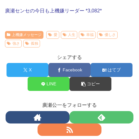
廣瀬センセの今日も上機嫌リーダー *3,082*
上機嫌メッセージ
愛
人生
幸福
優しさ
強さ
孤独
シェアする
X
Facebook
はてブ
LINE
コピー
廣瀬公一をフォローする