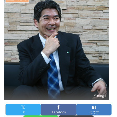
Sitting1
X
Facebook
はてブ