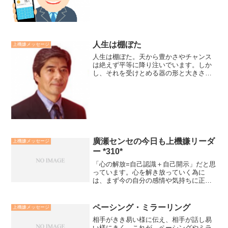
の目的達成に向かって、自らの役割を全
うし、意見や能力を表現し...
人生は棚ぼた
上機嫌メッセージ
人生は棚ぼた。天から豊かさやチャンス
は絶えず平等に降り注いでいます。しか
し、それを受けとめる器の形と大きさの
違いによって、差が生じるようです。受
け口がビンの口の様な形だとなかなか恵
を受け取れません。お皿の様な器だと、
受け取れても、すぐにいっ...
廣瀬センセの今日も上機嫌リーダ
上機嫌メッセージ
ー *310*
「心の解放=自己認識＋自己開示」だと思
っています。心を解き放っていく為に
は、まず今の自分の感情や気持ちに正直
になり認めること（自己認識すること）
です。そして、それをありのままに誰か
に表現し聴いてもらうこと（自己開示す
ペーシング・ミラーリング
上機嫌メッセージ
ること）です。その鍵は評...
相手がきき易い様に伝え、相手が話し易
い様にきく。これが、ペーシングやミラ