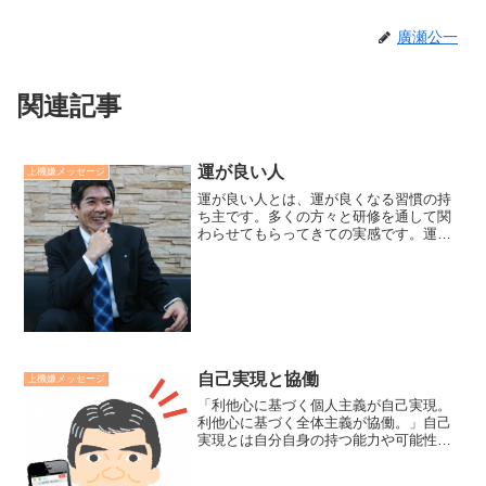
廣瀬公一
関連記事
運が良い人
上機嫌メッセージ
運が良い人とは、運が良くなる習慣の持
ち主です。多くの方々と研修を通して関
わらせてもらってきての実感です。運が
良い人だなと思える方にはその共通する
習慣がありました。運が良くないと思う
人にもその共通する癖がありました。そ
の習慣とは口癖や態度、表...
自己実現と協働
上機嫌メッセージ
「利他心に基づく個人主義が自己実現。
利他心に基づく全体主義が協働。」自己
実現とは自分自身の持つ能力や可能性を
最大限に発揮し、自らを輝かせることを
通して公に貢献すること。協働とは組織