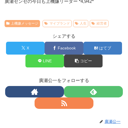
廣瀬センセの今日も上機嫌リーダー *4,942*
上機嫌メッセージ
マイブランド
人生
経営者
シェアする
X
Facebook
はてブ
LINE
コピー
廣瀬公一をフォローする
廣瀬公一