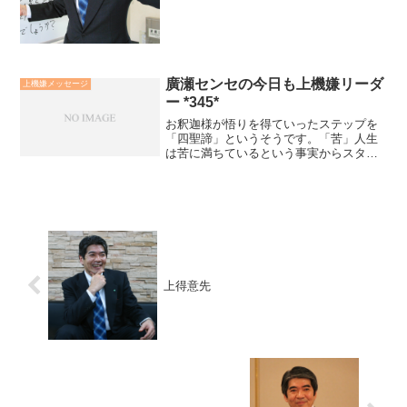
す。求道者の言葉は魂から発せられるも
のだからこそ、人の魂に届...
廣瀬センセの今日も上機嫌リーダ
上機嫌メッセージ
ー *345*
お釈迦様が悟りを得ていったステップを
「四聖諦」というそうです。「苦」人生
は苦に満ちているという事実からスター
トします。「集」その苦悩をもたらす原
因は煩悩にあることを発見ます。「滅」
その煩悩の火を消していくことにより涅
槃の境地に至ります。「道...
上得意先