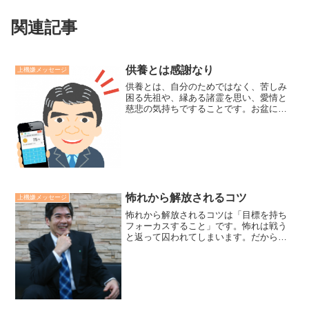
関連記事
供養とは感謝なり
上機嫌メッセージ
供養とは、自分のためではなく、苦しみ
困る先祖や、縁ある諸霊を思い、愛情と
慈悲の気持ちですることです。お盆にな
ると、人はお墓参りなどの供養をしま
す。そのことは善いことなのですが、ど
んな意識で、お参りしているのかがより
重要だと思います。「供養に...
怖れから解放されるコツ
上機嫌メッセージ
怖れから解放されるコツは「目標を持ち
フォーカスすること」です。怖れは戦う
と返って囚われてしまいます。だから、
意識を怖れから逸らしていくことです。
そのうえで有効な方法は目標を立て、そ
の達成にフォーカスしていくことです。
フォーカスする為にはまず...