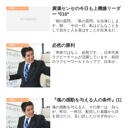
廣瀬センセの今日も上機嫌リーダ
上機嫌メッセージ
ー *016*
「朝の質問」「夜の質問」を自身にしま
す。朝、「今日一日、私はどんなことを
して自分と人を喜ばすことが出来るだろ
うか？」「今日一日、私は人とどんなプ
ラスアルファの成果を創り出せるだろう
か？」夜、「今日一日、どんな喜びがあ
必然の勝利
上機嫌メッセージ
っただろう？」「今日一日...
「奇跡ではなく、必然です」。日本代表
ラグビーチームが活躍しています。前回
のラグビーワールドカップで、日本が優
勝候補の一角、南アフリカに勝利すると
いう大番狂わせがありました。冒頭の一
言は、勝利インタビューの中で五郎丸選
手が答えた言葉です。この...
『魂の感動を与える人の条件』(1)
上機嫌メッセージ
魂の感動を与える人、その第一は、自ら
が、昨日、一昨日、配信した葛藤から目
を背けたり、言い訳したりせず向かい合
い、魂の目をもって自身の答えを見いだ
し、深め続ける「求道者」であることで