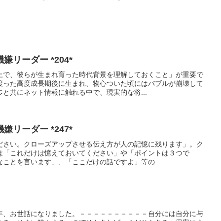
リーダー *204*
上で、彼らが生まれ育った時代背景を理解しておくこと」が重要で
渡った高度成長期後に生まれ、物心ついた頃にはバブルが崩壊して
と共にネット情報に触れる中で、現実的な将...
リーダー *247*
ださい。クローズアップさせる伝え方が人の記憶に残ります」。ク
は「これだけは憶えておいてください」や「ポイントは３つで
ことを言います」、「ここだけの話ですよ」等の...
年、お世話になりました。－－－－－－－－－－自分には自分に与