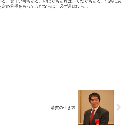
ある、せまい時もある。のぼりもあれば、くだりもある。思案にあ
定め希望をもって歩むならば、必ず道はひら...
清貧の生き方