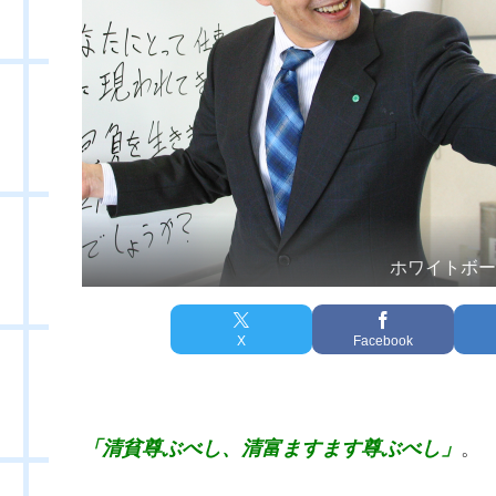
ホワイトボ
X
Facebook
「清貧尊ぶべし、清富ますます尊ぶべし」
。