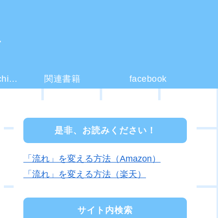
ー
コーチング(coaching)とは？
関連書籍
facebook
是非、お読みください！
「流れ」を変える方法（Amazon）
「流れ」を変える方法（楽天）
サイト内検索