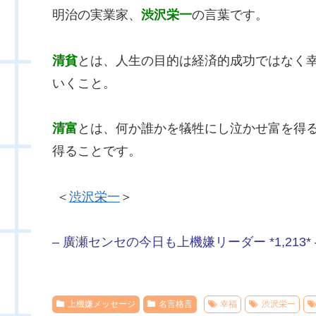
明治の実業家、
渋沢栄一
の言葉です。
清貧
とは、人生の目的は経済的成功ではなく
いくこと。
清富
とは、何か誰かを犠牲にし泣かせ富を得
得ることです。
＜
渋沢栄一
＞
– 廣瀬センセの今日も上機嫌リーダー *1,213* 
上機嫌メッセージ
名言格言
幸福
渋沢栄一