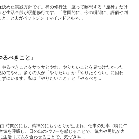
最近決めた実践方針です。禅の修行は、座って瞑想する「座禅」だけ
など生活全般が瞑想修行です。「意図的に、今の瞬間に、評価や判
と」とJ.ガバットジン（マインドフルネ...
やるべきこと」
、やるべきことをサッサとやれ。やりたいことを見つけたかった
込めてやれ。多くの人が「やりたい」か「やりたくない」に囚わ
ずにいます。私は「やりたいこと」と「やるべき...
理由 時間的にも、精神的にもゆとりが生まれ、仕事の効率（特に午
い空気を呼吸し、日の出のパワーを感じることで、気力や勇気が力
に生活リズムを合わせることで、気づきや...