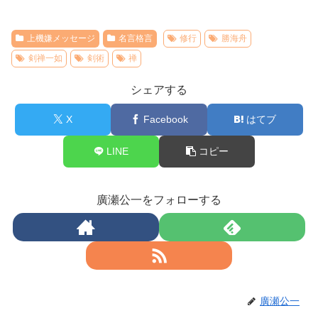
上機嫌メッセージ
名言格言
修行
勝海舟
剣禅一如
剣術
禅
シェアする
X
Facebook
はてブ
LINE
コピー
廣瀬公一をフォローする
廣瀬公一