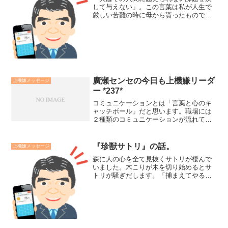
して与えない」。この言葉は私が人生で
厳しい苦難の時に母から貰ったもので
す。大事なことは、この言葉が真実か否
かではなく、そう考えることで心が明る
く前向きになれるかどうかです。私は母
の言葉に本当に救われました...
廣瀬センセの今日も上機嫌リーダ
上機嫌メッセージ
ー *237*
コミュニケーションとは「言葉と心のキ
ャッチボール」だと思います。職場には
２種類のコミュニケーションが流れてい
ます。「業務的なコミュニケーション」
と「関係的なコミュニケーション」で
す。成果を上げている人は２種類のコミ
『珍獣サトリ』の話。
上機嫌メッセージ
ュニケーションの特性を理解...
森に人の心を全て見抜くサトリが棲んで
いました。木こりが木を切り始めるとサ
トリが騒ぎだします。「捕まえてやると
思ったな」「殺してやると思ったな」と
心を見抜き木々を飛び周ります。木こり
は諦め、仕事に専念し出すと声が消え、
オノの先が飛んでサトリを...