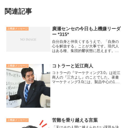
関連記事
廣瀬センセの今日も上機嫌リーダ
上機嫌メッセージ
ー *315*
自分自身と仲良くするうえで、「自身の
心を解放する」ことが大事です。現代人
はある種、集団的鬱状態に思えます。貴
方は声をあげて笑っていますか？最近、
感動の涙を流しましたか？現在人は感情
や情緒、直観といった感性を軽視し、理
コトラーと近江商人
上機嫌メッセージ
屈や理論、思考といったも...
コトラーの『マーケティング3.0』は近江
商人の『三方よし』のことでした。著書
マーケティング3.0には、製品中心の1.0
の時代、消費者志向の2.0の時代、現在は
世の中への価値主導の3.0とありました。
「売り手よし、買い手よし、世の中よ
し」近江...
苦難を乗り越える言葉
上機嫌メッセージ
「天はその人間に越えられない課題を決