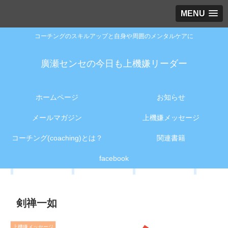
MENU
コーチングのスキルアップと自身や周囲のメンタルケアに
廣瀬センセの今日も上機嫌リーダー
ホームページ
お知らせ
メールマガジン
上機嫌メッセージ
コーチング(coaching)とは？
関連書籍
facebook
剣禅一如
上機嫌メッセージ