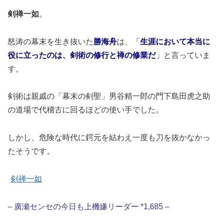
剣禅一如
。
怒涛の幕末を生き抜いた
勝海舟
は、
「
生涯において本当に
役に立ったのは、剣術の修行と禅の修業だ
」
と言っていま
す。
剣術は親戚の「幕末の剣聖」男谷精一郎の門下島田虎之助
の道場で代稽古に回るほどの使い手でした。
しかし、危険な時代に鍔元を結わえ一度も刀を抜かなかっ
たそうです。
剣禅一如
– 廣瀬センセの今日も上機嫌リーダー *1,685 –