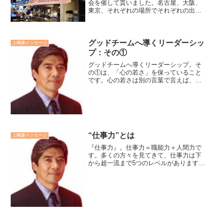
会を催して貰いました。名古屋、大阪、
東京、それぞれの場所でそれぞれの出会
い・再開があり、大変嬉しく思いまし
た。改めて皆様に御礼申し上げます。そ
して改めて、運気を高める9つの言葉のパ
ワーも感じました。・あり...
グッドチームへ導くリーダーシッ
上機嫌メッセージ
プ：その①
グッドチームへ導くリーダーシップ。そ
の①は、「心の若さ」を保っていること
です。心の若さは別の言葉で言えば、成
長意欲です。人として、リーダーとし
て、より善くなっていきたいという意欲
です。チームは生きものです。成長か止
まってしまったリーダーの元...
“仕事力”とは
上機嫌メッセージ
『仕事力』。仕事力＝職能力＋人間力で
す。多くの方々を見てきて、仕事力は下
から超一流まで5つのレベルがあります。
仕事力の開発は、職能力だけでなく、人
間力も同時に高めていくことです。大
抵、新入社員は職能力は下からスタート
し、ベテランは上ですが、...