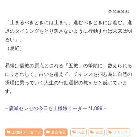
2019.01.31
「止まるべきときには止まり、進むべきときには進む。進
退のタイミングをとり逃さないように行動すれば未来は明
るい」。
（易経）
易経は儒教の原点とされる「五教」の筆頭に、数えられる
にふさわしく、占いを超えて、チャンスを掴む為に自然の
摂理に乗っていく人生の行動選択の教えだと感じていま
す。
– 廣瀬センセの今日も上機嫌リーダー *1,899 –
上機嫌メッセージ
名言格言
人生
自然
チャンス