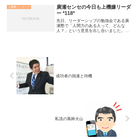
廣瀬センセの今日も上機嫌リーダ
上機嫌メッセージ
ー *118*
先日、リーダーシップの勉強会である廣
瀬塾で「人間力のある人って、どんな
人？」という意見を出し合いました。皆
の意見を取りまとめてみると．．．「思
いやりがあり包容力があり、その人とい
ると勇気と元気出てきて、誰もが一緒に
いたいと思う人」という人物...
成功者の拙速と待機
私流の風林火山