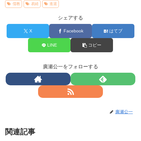
儒教
易経
進退
シェアする
X
Facebook
はてブ
LINE
コピー
廣瀬公一をフォローする
廣瀬公一
関連記事