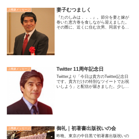
妻子むつましく
上機嫌メッセージ
『たのしみは．．．』。節分を妻と嫁が
巻いた恵方巻を食しながら迎えました。
その際に、近くに住む次男、同居する三
男、四男が並んで食事する姿に、ふと幕
末の歌人、橘曙覧（たちばなあけみ）の
独楽吟の一節が出てきました。「たのし
みは妻子むつましく、うち...
Twitter 11周年記念日
上機嫌メッセージ
Twitterより「今日は貴方のTwitter記念日
です。貴方だけの特別なツイートでお祝
いしよう」と配信が届きました。少しで
もお役に立てればと毎朝ツイートし続け
11年。この投稿も、リニューアルしてか
らだけでも2,500件を超えた投稿となり
ま...
御礼｜初著書出版祝いの会
上機嫌メッセージ
昨晩、東京の中目黒で初著書出版祝いの