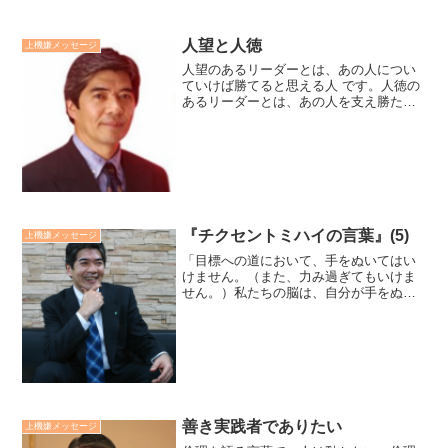
人望と人徳
上機嫌メッセージ
人望のあるリーダーとは、あの人につい
ていけば勝てると思える人 です。人徳の
あるリーダーとは、あの人を支え勝たし
たいと思える人 です。欧米の英傑は人望
型が、日本は人徳型が多いようです。例
えば、人望型のモデルはスティーブジョ
ブズ。人徳型のモデル...
『チクセントミハイの言葉』(5)
上機嫌メッセージ
「目標への道において、手をぬいてはい
けません。（また、力み過ぎてもいけま
せん。）私たちの脳は、自分が手をぬい
たり、（自我に囚われたり、）すること
に気づいています。どれだけ、自分自身
の意思をコントロールできるかで、生活
のクオリティが決まります...
善き実践者でありたい
上機嫌メッセージ