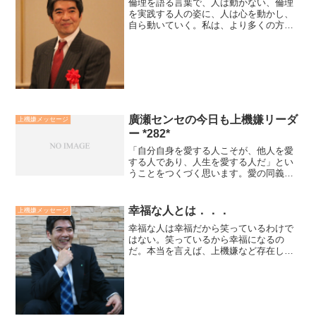
倫理を語る言葉で、人は動かない、倫理
を実践する人の姿に、人は心を動かし、
自ら動いていく。私は、より多くの方々
の生きがい、働きがいを力づけるより善
き伝導者でありたいと思っています。そ
の為にも、まずは私自身が生きがい、働
きがいのより善き実践者で...
廣瀬センセの今日も上機嫌リーダ
上機嫌メッセージ
ー *282*
「自分自身を愛する人こそが、他人を愛
する人であり、人生を愛する人だ」とい
うことをつくづく思います。愛の同義語
は「慈悲」。慈悲とは願いを叶え、苦し
みを減らす助けをすること。自分の願い
を叶え、苦しみを減らすことが自分を愛
幸福な人とは．．．
上機嫌メッセージ
すること。そのとても有効...
幸福な人は幸福だから笑っているわけで
はない。笑っているから幸福になるの
だ。本当を言えば、上機嫌など存在しな
いのだ。気分というものは、正確に言え
ば、いつも悪いのだ。だから、幸福とは
すべて、意志と自己克服によるものだ。
＜哲学者アラン＞- 廣瀬セ...