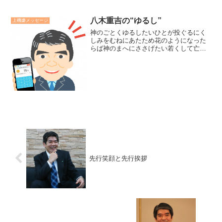
八木重吉の“ゆるし”
上機嫌メッセージ
神のごとくゆるしたいひとが投ぐるにく
しみをむねにあたため花のようになった
らば神のまへにささげたい若くして亡く
なったキリスト教詩人、八木重吉の“ゆる
し”という詩です。私はキリスト教徒では
ありませんが、この詩の奥にある八木重
吉の心が強く優しく伝...
先行笑顔と先行挨拶