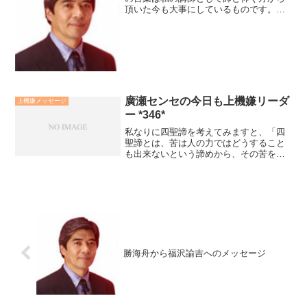
頂いた今も大事にしているものです。人
を教える立場を頂いくと、わかったつも
りで傲慢になり、人から学ぼうとしなく
なりがちです。良寛和尚が毬つきをし
て、子供達と遊んでいたのは...
廣瀬センセの今日も上機嫌リーダ
上機嫌メッセージ
ー *346*
私なりに四聖諦を考えてみますと、「四
聖諦とは、苦は人の力ではどうすること
も出来ないという諦めから、その苦を観
ていく人の心の方を変えていく方法論」
の様に思えます。「まさに、諦めとは明
らかにし、目覚めること」だということ
を実践したのが、お釈迦様...
勝海舟から福沢諭吉へのメッセージ