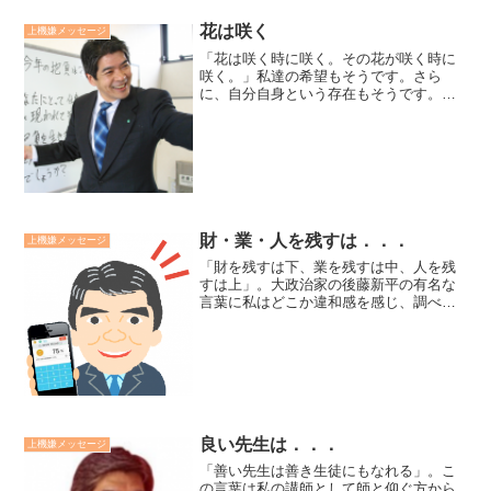
花は咲く
上機嫌メッセージ
「花は咲く時に咲く。その花が咲く時に
咲く。」私達の希望もそうです。さら
に、自分自身という存在もそうです。だ
から、絶望することはありません。嘆き
悲しむ必要もありません。今日一日をた
んたんと生きればいいのです。花は咲く
その時を待ち、静かに黙って...
財・業・人を残すは．．．
上機嫌メッセージ
「財を残すは下、業を残すは中、人を残
すは上」。大政治家の後藤新平の有名な
言葉に私はどこか違和感を感じ、調べて
みると実際には下記のように言ったよう
です。「財を残すは下。されど財なくん
ば業保ち難く。業を残すは中。業なくん
ば人育ち難し。人を残すは...
良い先生は．．．
上機嫌メッセージ
「善い先生は善き生徒にもなれる」。こ
の言葉は私の講師として師と仰ぐ方から