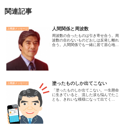
関連記事
人間関係と周波数
上機嫌メッセージ
周波数の合ったものは引き寄せ合う。周
波数の合わないものどおしは反発し離れ
合う。人間関係でも一緒に居て居心地の
良い人は自分と周波数が合う人と言えま
す。逆に居心地の良くない人は周波数の
合わず不協和音になっているかもしれま
せん。そういう人こそ美し...
塗ったものしか出てこない
上機嫌メッセージ
「塗ったものしか出てこない。一生懸命
に生きていると、流した涙も悩んでたこ
とも、きれいな模様になって出てく
る」。以前、朝ドラ「ちりとてちん」で
心に残ったセリフです。人生もその人の
味わいもスキルも、そうだと思っていま
す。廣瀬センセの今日も上機嫌...