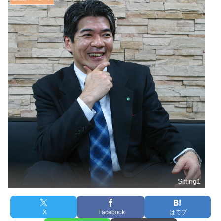
Sitting1
X
Facebook
はてブ