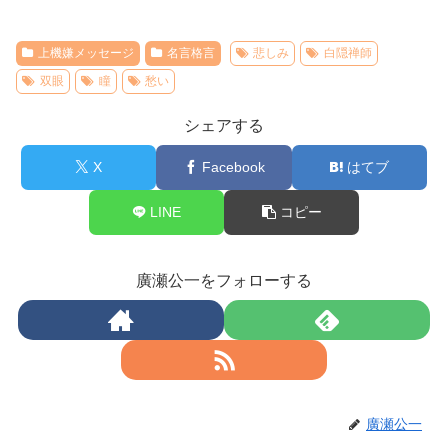
上機嫌メッセージ
名言格言
悲しみ
白隠禅師
双眼
瞳
愁い
シェアする
X
Facebook
はてブ
LINE
コピー
廣瀬公一をフォローする
廣瀬公一