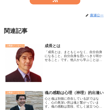
廣瀬公一
関連記事
成長とは
上機嫌メッセージ
「成長とは、まともじゃなく、自分自身
になること。自分自身を思いっきり咲か
せること」です。他人から学ぶことは価
値があります。しかし、その人と自分自
身を比べたり、その人になろうとするこ
とではありません。学ぶことは自身を認
め他人の善き点を、マイブ...
魂の感動は心理（神理）的出逢い
上機嫌メッセージ
心と魂は別個に存在している訳ではな
く、心の奥深い所は魂と繋がっていま
す。魂の感動は普段、忙しく波立つ心の