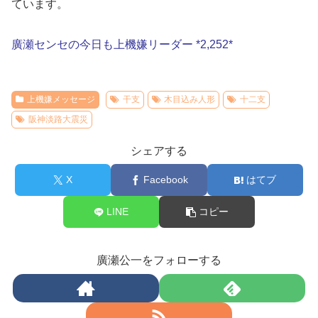
ています。
廣瀬センセの今日も上機嫌リーダー *2,252*
上機嫌メッセージ
干支
木目込み人形
十二支
阪神淡路大震災
シェアする
X
Facebook
はてブ
LINE
コピー
廣瀬公一をフォローする