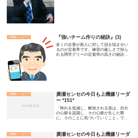
奥深くに忘れ眠っていたものが目覚めた
瞬間と言えます。それは、いま貴方の魂
が待ち望んでいた真・善・美との出逢い
によってもたらせるものです。...
『強いチーム作りの秘訣』(3)
上機嫌メッセージ
多くの企業が新人に対して頭を悩ませい
るのが定着率です。練習の厳しさで知ら
れる関学グリーの定着率の高さの秘訣
は、「大家族的関係」です。1年生（新
人）にとって、2年は色々と面倒をみてく
れる兄3年は兄弟仲良くを願い味方になる
母4年は全体を見守って...
廣瀬センセの今日も上機嫌リーダ
上機嫌メッセージ
ー *151*
「怖れを低減し、解放される道は、自分
の心癖を認識し、その心癖が生じた際
に、そのことに気づいていくこと」で
す。例えば、他人から批判されることを
怖れるならば、自分が他人を批判しがち
な心癖を持っていることを認め、おりに
廣瀬センセの今日も上機嫌リーダ
上機嫌メッセージ
ふれて、心の中で他人を非難し...