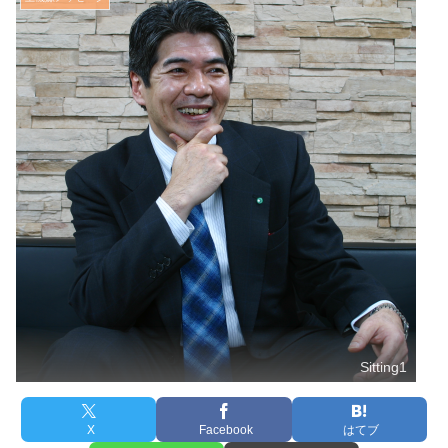
Sitting1
X
Facebook
はてブ