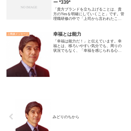
ー *339*
「貴方ブランドを立ち上げることは、貴
方のYesを明確にしていくこと」です。管
理職研修の中で「上司から言われたこと
にNoを言えないのは、勇気がないからで
しょうか？」と質問を受けたことがあり
ます。それに対して、「勇気がないから
幸福とは能力
上機嫌メッセージ
ではなく、自身のY...
「幸福は能力だ！」と伝えています。幸
福とは、移ろいやすい気分でも、周りの
状況でもなく、「幸福を感じられる心の
能力だ」と思っています。さらに、幸福
を感じられる能力のことを「人間力」と
言っていいとも考えています。私が研修
の中で、特に若い人達に伝...
みどりのちから