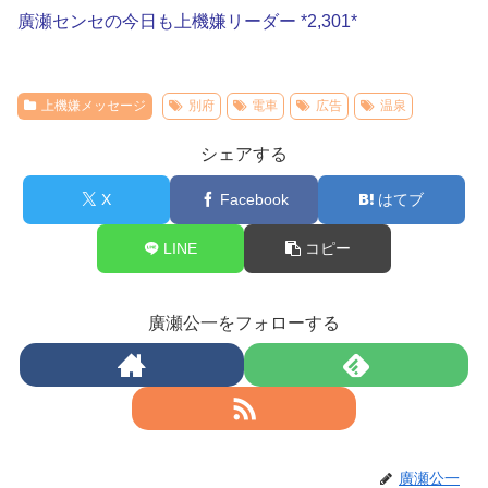
廣瀬センセの今日も上機嫌リーダー *2,301*
上機嫌メッセージ
別府
電車
広告
温泉
シェアする
X
Facebook
はてブ
LINE
コピー
廣瀬公一をフォローする
廣瀬公一