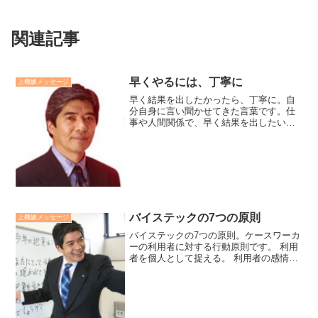
関連記事
早くやるには、丁寧に
上機嫌メッセージ
早く結果を出したかったら、丁寧に。自
分自身に言い聞かせてきた言葉です。仕
事や人間関係で、早く結果を出したいと
願う時ほど、焦り雑になり、ミスやコミ
ュニケーションの掛け違いから、かえっ
て時間がかかってしまいがちです。目の
前の仕事、人と丁寧に関わ...
バイステックの7つの原則
上機嫌メッセージ
バイステックの7つの原則。ケースワーカ
ーの利用者に対する行動原則です。 利用
者を個人として捉える。 利用者の感情表
出を大切にする。 援助者は自分の感情を
自覚する。 受け止める。 利用者を一方的
には非難しない。 利用者の決定を尊重す
る。 秘密...