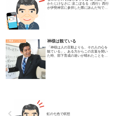
かたじけなさに 涙こぼるる（西行）西行
が伊勢神宮に参拝した際に詠んだ句で
す。「和魂洋才」というコンセプトで研
修を提供する私にとって、和魂つまり日
本の魂、日本人の精神とはどの様なもの
かを考える上で、西行...
神様は観ている
上機嫌メッセージ
「神様は人の言動よりも、その人の心を
観ている」。ある方からこの言葉を聞い
た時、部下育成の迷いが晴れたことを思
い出します。先日も、ある管理職の方か
ら、「こういう場合、部下を叱るべき
か、見守るべきでしょうか？」と質問さ
ました。「私はわからない。...
虹の七色で瞑想