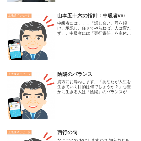
山本五十六の指針：中級者ver.
上機嫌メッセージ
中級者には．．．「話し合い、耳を傾
け、承認し、任せてやらねば、人は育た
ず」。中級者には「実行責任」を主体的
に取って欲しいものです。その上で、最
中の口出しや終了後のダメ出しの時間を
減らし、事前の山本五十六氏の指針の実
践をすることです。それによ...
陰陽のバランス
上機嫌メッセージ
貴方にお尋ねします。「あなたが人生を
生きていく目的は何でしょうか？」心豊
かに生きる人は「陰陽」のバランスがと
れています。先程の質問を陽的に言いか
えると「あなたが人生に望み期待してい
ることは？」陰的に言いかえると「人生
があなたに望み期待してい...
西行の句
上機嫌メッセージ
なにごとの おはしますかは 知らねども