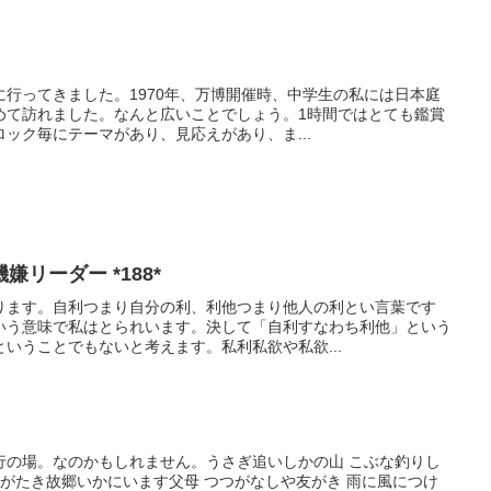
行ってきました。1970年、万博開催時、中学生の私には日本庭
めて訪れました。なんと広いことでしょう。1時間ではとても鑑賞
ック毎にテーマがあり、見応えがあり、ま...
リーダー *188*
ります。自利つまり自分の利、利他つまり他人の利とい言葉です
いう意味で私はとられいます。決して「自利すなわち利他」という
いうことでもないと考えます。私利私欲や私欲...
行の場。なのかもしれません。うさぎ追いしかの山 こぶな釣りし
れがたき故郷いかにいます父母 つつがなしや友がき 雨に風につけ