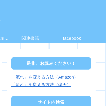
ー
コーチング(coaching)とは？
関連書籍
facebook
是非、お読みください！
「流れ」を変える方法（Amazon）
「流れ」を変える方法（楽天）
サイト内検索