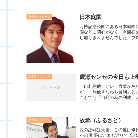
日本庭園
上機嫌メッセージ
万博記念公園にある日本庭園に
園などに関心がなく、今回初
し廻りきれませんでした。ブロ
廣瀬センセの今日も上機嫌
上機嫌メッセージ
「自利利他」という言葉があ
が、「利他すなわち自利」と
ことでも「自利の為の利他」と
故郷（ふるさと）
上機嫌メッセージ
魂の故郷は天国。この世は修
かの川 夢はいまも巡りて 忘