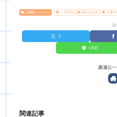
上機嫌メッセージ
二宮尊徳
働き方改革
人事評
シ
X
LINE
廣瀬公一
関連記事