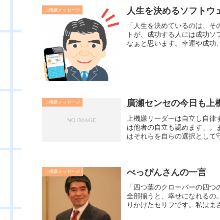
人生を決めるソフトウ
上機嫌メッセージ
「人生を決めているのは、そ
トが、成功する人には成功ソ
なぁと思います。幸運や成功、
廣瀬センセの今日も上機嫌
上機嫌メッセージ
上機嫌リーダーは自立し自律
は他者の自立も認めます」。
はそれらを自らの選択として守
べっぴんさんの一言
上機嫌メッセージ
「四つ葉のクローバーの四つ
全部揃うと、幸せになれるの
りかけたセリフです。私はまさ