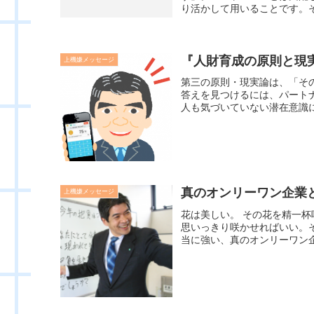
り活かして用いることです。そ
『人財育成の原則と現実
上機嫌メッセージ
第三の原則・現実論は、「そ
答えを見つけるには、パート
人も気づいていない潜在意識に
真のオンリーワン企業
上機嫌メッセージ
花は美しい。 その花を精一
思いっきり咲かせればいい。
当に強い、真のオンリーワン企