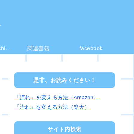
ー
コーチング(coaching)とは？
関連書籍
facebook
是非、お読みください！
「流れ」を変える方法（Amazon）
「流れ」を変える方法（楽天）
サイト内検索