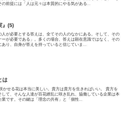
の前提には「人は元々は本質的にやる気がある...
』(5)
の人が必要とする答えは、全てその人のなかにある。そして、その
ナーが必要である」。多くの場合、答えは顕在意識ではなく、その
あり、自身が答えを持っていると信じていま...
とは
杯咲かせる花は本当に美しい。貴方は貴方を生きればいい。 貴方を
そして、そんな人達が百花繚乱に咲き乱れ、協働している企業は本
業です。その鍵は「理念の共有」と「個性...