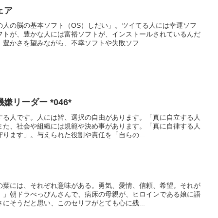
ェア
の人の脳の基本ソフト（OS）しだい」。ツイてる人には幸運ソフ
フトが、豊かな人には富裕ソフトが、インストールされているんだ
豊かさを望みながら、不幸ソフトや失敗ソフ...
リーダー *046*
する人です。人には皆、選択の自由があります。「真に自立する人
また、社会や組織には規範や決め事があります。「真に自律する人
ります」。与えられた役割や責任を「自らの...
の葉には、それぞれ意味がある。勇気、愛情、信頼、希望。それが
。」朝ドラべっぴんさんで、病床の母親が、ヒロインである娘に語
にそうだと思い、このセリフがとても心に残...