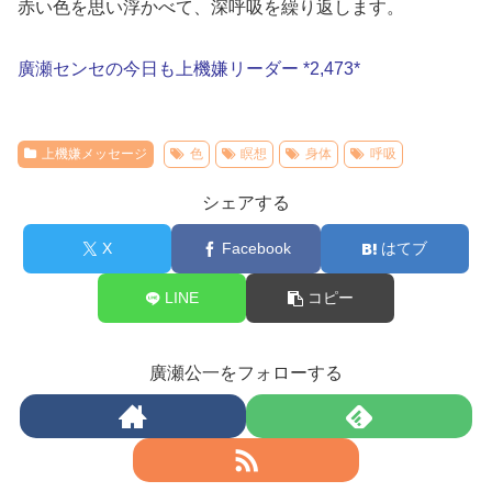
赤い色を思い浮かべて、深呼吸を繰り返します。
廣瀬センセの今日も上機嫌リーダー *2,473*
上機嫌メッセージ
色
瞑想
身体
呼吸
シェアする
X
Facebook
はてブ
LINE
コピー
廣瀬公一をフォローする