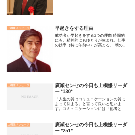
を効果的な使ってきいていきます。- 廣瀬
センセの今日も上機...
早起きをする理由
上機嫌メッセージ
成功者が早起きをする3つの理由 時間的
にも、精神的にもゆとりが生まれ、仕事
の効率（特に午前中）が高まる。 朝の清
しい空気を呼吸し、日の出のパワーを感
じることで、気力や勇気が力づけられ
る。 大自然のリズムに生活リズムを合わ
せることで、気づきや...
廣瀬センセの今日も上機嫌リーダ
上機嫌メッセージ
ー *130*
「人生の質はコミュニケーションの質に
よって決まる」と言って良いと思いま
す。コミュニケーションには「他者とす
るコミュニケーション」と「自分自身と
するコミュニケーション」があります。
コミュニケーションは「受信する」こと
廣瀬センセの今日も上機嫌リーダ
上機嫌メッセージ
と「発信する」ことの繰り返...
ー *251*