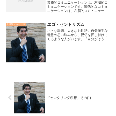
業務的コミュニケーションは、左脳的コ
ミュニケーションです。関係的なコミュ
ニケーションは、右脳的コミュニケーシ
ョンです。左脳は言葉の意味、数値を情
報処理を正確に伝え、理解することが大
事です。右脳は非言語、感覚を情報処理
エゴ・セントリズム
上機嫌メッセージ
し、ラポールと共感が伝わ...
小さな親切、大きなお世話。自分勝手な
善意の思い込みから、親切を押し付けて
くるような人がいます。「自分がそうだ
から、人もそう」と漠然と思い込む性向
を心理学では「自己中心性（エゴ・セン
トリズム）」とよび、自分（エゴ）が世
界の中心（センター）に居...
『センタリング瞑想』その(1)