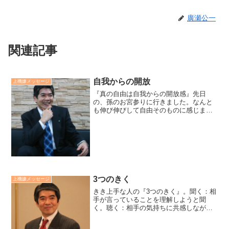
廣瀬公一
関連記事
自我からの開放
上機嫌メッセージ
『真の自由は自我からの開放感』先日
の、孫のお宮参りに行きました。なんと
も伸び伸びして自由そのものに感じまし
た。それは、赤ん坊の孫にはまだ自我意
識がないからですね。真の自由は、外部
の束縛から解放されることではなく、自
らを自我意識の囚われから開...
3つのきく
上機嫌メッセージ
きき上手な人の『3つのきく』。聞く：相
手が言っていることを理解しようと聞
く。聴く：相手の気持ちに共感しながら
聴く。訊く：相手が話したいことを質問
して訊く。きき上手な人はこの3つのきく